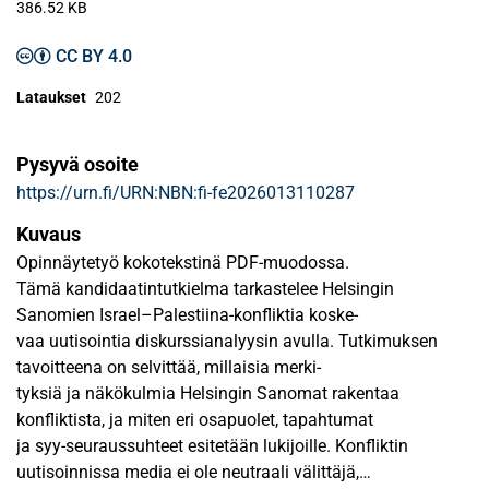
386.52 KB
CC BY 4.0
Lataukset
202
Pysyvä osoite
https://urn.fi/URN:NBN:fi-fe2026013110287
Kuvaus
Opinnäytetyö kokotekstinä PDF-muodossa.
Tämä kandidaatintutkielma tarkastelee Helsingin
Sanomien Israel–Palestiina-konfliktia koske-
vaa uutisointia diskurssianalyysin avulla. Tutkimuksen
tavoitteena on selvittää, millaisia merki-
tyksiä ja näkökulmia Helsingin Sanomat rakentaa
konfliktista, ja miten eri osapuolet, tapahtumat
ja syy-seuraussuhteet esitetään lukijoille. Konfliktin
uutisoinnissa media ei ole neutraali välittäjä,