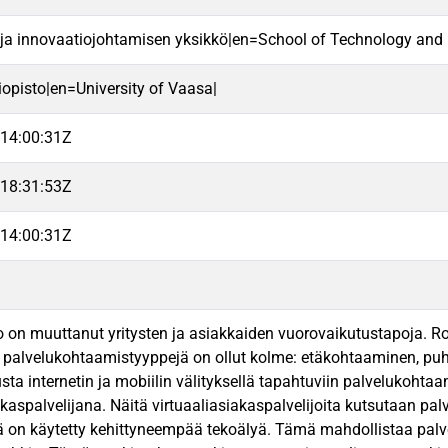
 ja innovaatiojohtamisen yksikkö|en=School of Technology and 
iopisto|en=University of Vaasa|
14:00:31Z
18:31:53Z
14:00:31Z
io on muuttanut yritysten ja asiakkaiden vuorovaikutustapoja. Ro
a palvelukohtaamistyyppejä on ollut kolme: etäkohtaaminen, puh
sta internetin ja mobiilin välityksellä tapahtuviin palvelukohta
kaspalvelijana. Näitä virtuaaliasiakaspalvelijoita kutsutaan pal
ä on käytetty kehittyneempää tekoälyä. Tämä mahdollistaa palvel