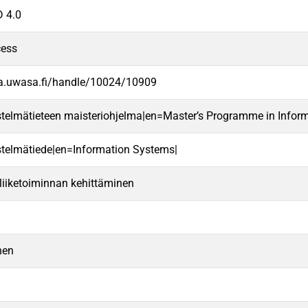
 4.0
cess
va.uwasa.fi/handle/10024/10909
estelmätieteen maisteriohjelma|en=Master’s Programme in Infor
estelmätiede|en=Information Systems|
 liiketoiminnan kehittäminen
nen