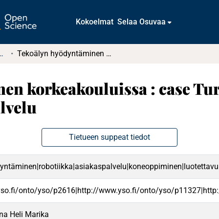
Kokoelmat
Selaa Osuvaa
t ja diplomityöt (rajattu saatavuus)
Tekoälyn hyödyntäminen korkeakouluissa : case Turun yliopiston IT-palveluiden asiakaspalvelu
n korkeakouluissa : case Tur
lvelu
Tietueen suppeat tiedot
yntäminen|robotiikka|asiakaspalvelu|koneoppiminen|luotettavuus|
yso.fi/onto/yso/p2616|http://www.yso.fi/onto/yso/p11327|http
na Heli Marika