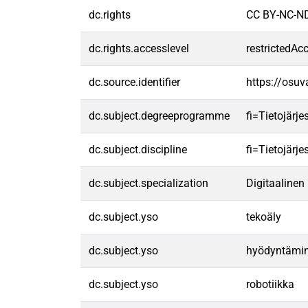
dc.rights
CC BY-NC-ND
dc.rights.accesslevel
restrictedAc
dc.source.identifier
https://osu
dc.subject.degreeprogramme
fi=Tietojärj
dc.subject.discipline
fi=Tietojärj
dc.subject.specialization
Digitaalinen
dc.subject.yso
tekoäly
dc.subject.yso
hyödyntämi
dc.subject.yso
robotiikka