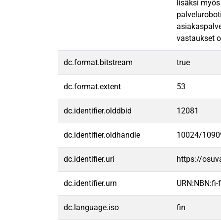
lisäksi myös
palvelurobot
asiakaspalve
vastaukset o
dc.format.bitstream
true
dc.format.extent
53
dc.identifier.olddbid
12081
dc.identifier.oldhandle
10024/1090
dc.identifier.uri
https://osu
dc.identifier.urn
URN:NBN:fi
dc.language.iso
fin