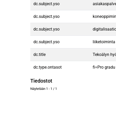
dc.subject.yso
asiakaspalv
dc.subject.yso
koneoppimi
dc.subject.yso
digitalisaati
dc.subject.yso
liiketoiminta
dc.title
Tekoälyn hyö
dc.type.ontasot
fi=Pro gradu
Tiedostot
Näytetään
1 - 1 / 1