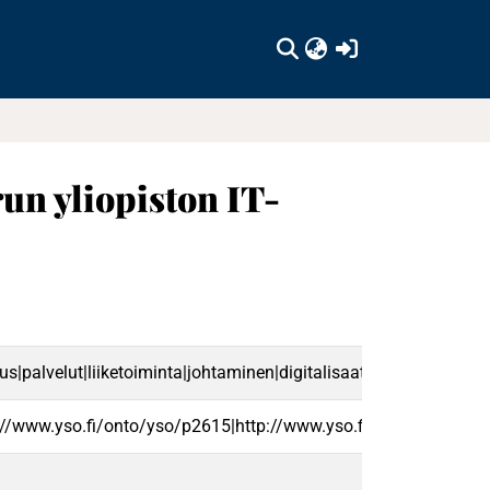
(current)
un yliopiston IT-
palvelut|liiketoiminta|johtaminen|digitalisaatio|fi
://www.yso.fi/onto/yso/p2615|http://www.yso.fi/onto/yso/p137