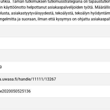
 uhkia. Tämän tutkimuksen tutkimusstrategiana oli tapaustutkimus
in käyttöönotto helpottanut asiakaspalvelijoiden työtä. Määräll
lusta, asiakastyytyväisyydestä, tekoälystä, tekoälyn hyödyntäm
ngelmitta ja suoraan, ilman että kysymys on ohjattu asiakaspalvel
9
va.uwasa.fi/handle/11111/13267
-fe2020050525136