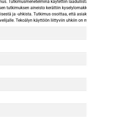
. Tutkimusmenetelminä käytettiin laadullista ja määrällistä tut
isen tutkimuksen aineisto kerättiin kyselylomakkeella. Kyselylo
isestä ja -uhkista. Tutkimus osoittaa, että asiakaspalvelun pa
ijalle. Tekoälyn käyttöön liittyviin uhkiin on mahdollista vaikut