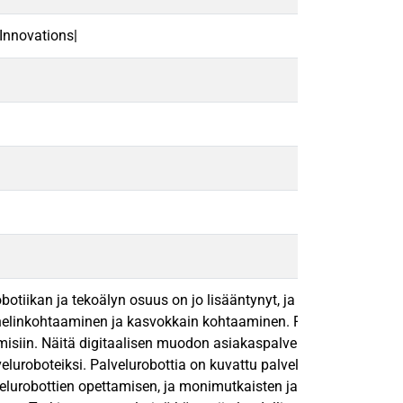
Innovations|
botiikan ja tekoälyn osuus on jo lisääntynyt, ja tulee tulevais
elinkohtaaminen ja kasvokkain kohtaaminen. Perinteiseen asiaka
amisiin. Näitä digitaalisen muodon asiakaspalvelukanavia ovat sä
veluroboteiksi. Palvelurobottia on kuvattu palvelinsovellukseksi
urobottien opettamisen, ja monimutkaisten ja monitahoisten kyse