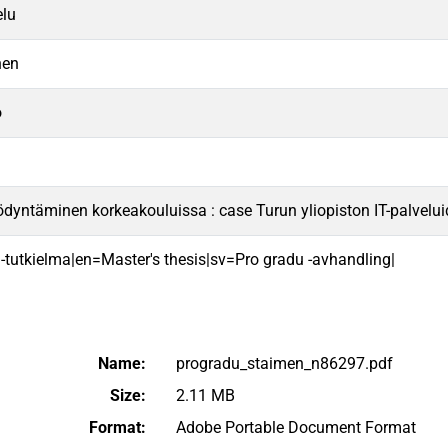
elu
nen
o
dyntäminen korkeakouluissa : case Turun yliopiston IT-palvelu
 -tutkielma|en=Master's thesis|sv=Pro gradu -avhandling|
Name:
progradu_staimen_n86297.pdf
Size:
2.11 MB
Format:
Adobe Portable Document Format