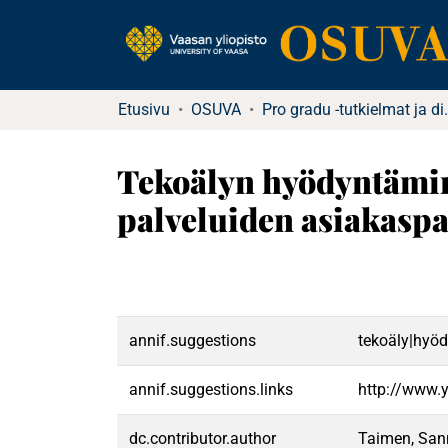
Etusivu
OSUVA
Pro gradu -tutkielma
Tekoälyn hyödyntämine
palveluiden asiakaspa
annif.suggestions
tekoäly|hyöd
annif.suggestions.links
http://www.
dc.contributor.author
Taimen, San