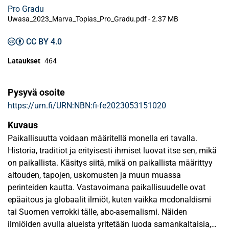
Pro Gradu
Uwasa_2023_Marva_Topias_Pro_Gradu.pdf -
2.37 MB
CC BY 4.0
Lataukset
464
Pysyvä osoite
https://urn.fi/URN:NBN:fi-fe2023053151020
Kuvaus
Paikallisuutta voidaan määritellä monella eri tavalla.
Historia, traditiot ja erityisesti ihmiset luovat itse sen, mikä
on paikallista. Käsitys siitä, mikä on paikallista määrittyy
aitouden, tapojen, uskomusten ja muun muassa
perinteiden kautta. Vastavoimana paikallisuudelle ovat
epäaitous ja globaalit ilmiöt, kuten vaikka mcdonaldismi
tai Suomen verrokki tälle, abc-asemalismi. Näiden
ilmiöiden avulla alueista yritetään luoda samankaltaisia,