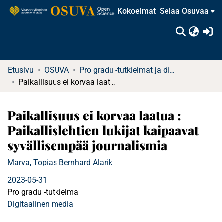
Kokoelmat
Selaa Osuvaa
(c
Etusivu
OSUVA
Pro gradu -tutkielmat ja diplomityöt
Paikallisuus ei korvaa laatua : Paikallislehtien lukijat kaipaavat syvällisempää journalismia
Paikallisuus ei korvaa laatua :
Paikallislehtien lukijat kaipaavat
syvällisempää journalismia
Marva, Topias Bernhard Alarik
2023-05-31
Pro gradu -tutkielma
Digitaalinen media