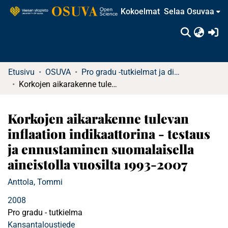
Kokoelmat
Selaa Osuvaa
(c
Etusivu
OSUVA
Pro gradu -tutkielmat ja diplomityöt (rajattu saatavuus)
Korkojen aikarakenne tulevan inflaation indikaattorina - testaus ja ennustaminen suomalaisella aineistolla vuosilta 1993-2007
Korkojen aikarakenne tulevan
inflaation indikaattorina - testaus
ja ennustaminen suomalaisella
aineistolla vuosilta 1993-2007
Anttola, Tommi
2008
Pro gradu - tutkielma
Kansantaloustiede