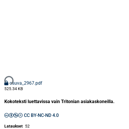
taan...
osuva_2967.pdf
525.34 KB
Kokoteksti luettavissa vain Tritonian asiakaskoneilla.
CC BY-NC-ND 4.0
Lataukset
52