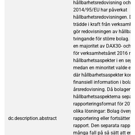
hållbarhetsredovisning och hu
2014/95/EU har påverkat
hållbarhetsredovisningen. Det
trädde i kraft från verksamh
gör redovisningen av hållbar
tvingande för större bolag. A
en majoritet av DAX30- och
för verksamhetsåret 2016 ra
hållbarhetsaspekter i en sepa
medan en minoritet valde en 
där hållbarhetsaspekter kom
finansiell information i bola
årsredovisning. Då bolagen 
hållbarhetsaspekterna separa
rapporteringsformat för 201
olika lösningar: Bolag övergår
dc.description.abstract
rapportering eller fortsätter
rapport. Den separata rappor
många fall på så sätt att en 