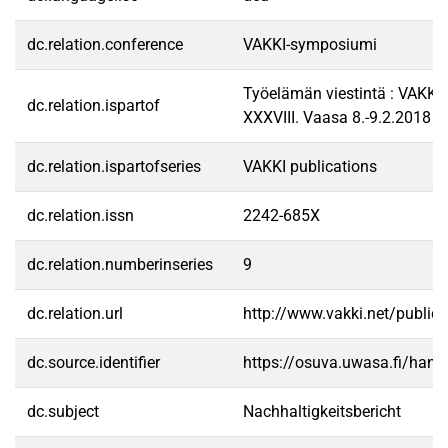
dc.relation.conference
VAKKI-symposiumi
Työelämän viestintä : VAKK
dc.relation.ispartof
XXXVIII. Vaasa 8.-9.2.2018
dc.relation.ispartofseries
VAKKI publications
dc.relation.issn
2242-685X
dc.relation.numberinseries
9
dc.relation.url
http://www.vakki.net/publica
dc.source.identifier
https://osuva.uwasa.fi/han
dc.subject
Nachhaltigkeitsbericht