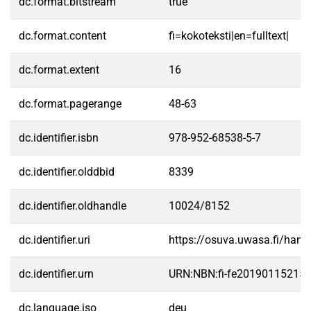
dc.format.bitstream
true
dc.format.content
fi=kokoteksti|en=fulltext|
dc.format.extent
16
dc.format.pagerange
48-63
dc.identifier.isbn
978-952-68538-5-7
dc.identifier.olddbid
8339
dc.identifier.oldhandle
10024/8152
dc.identifier.uri
https://osuva.uwasa.fi/han
dc.identifier.urn
URN:NBN:fi-fe20190115215
dc.language.iso
deu