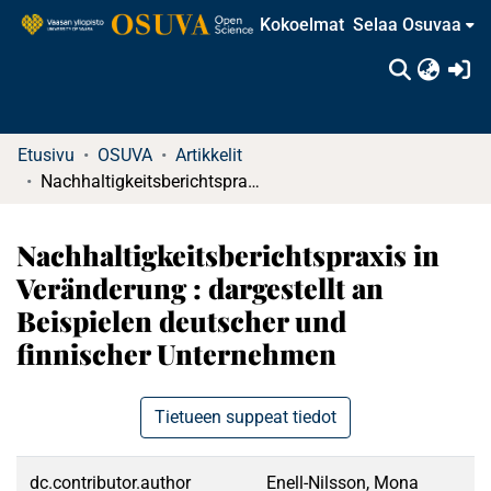
Kokoelmat
Selaa Osuvaa
(c
Etusivu
OSUVA
Artikkelit
Nachhaltigkeitsberichtspraxis in Veränderung : dargestellt an Beispielen deutscher und finnischer Unternehmen
Nachhaltigkeitsberichtspraxis in
Veränderung : dargestellt an
Beispielen deutscher und
finnischer Unternehmen
Tietueen suppeat tiedot
dc.contributor.author
Enell-Nilsson, Mona