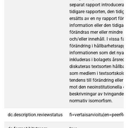
separat rapport introduceras
tidigare rapporten, den tidiga
ersätts av en ny rapport för ic
information eller den tidigar
förändras mer eller mindre i f
och/eller innehåll. I vissa fal
förändring i hållbarhetsrappo
informationen som det nya di
inkluderas i bolagets årsredov
diskuteras textsorten hållba
som medlem i textsortskoloni
tendens till förändring eller st
mot den neoinstitutionella o
beskrivningar av tvingande, 
normativ isomorfism.
dc.description.reviewstatus
fi=vertaisarvioitu|en=peerRe