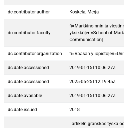
dc.contributor.author
Koskela, Merja
fi=Markkinoinnin ja viestinn
dc.contributor.faculty
yksikkö|en=School of Market
Communication|
dc.contributor.organization
fi=Vaasan yliopisto|en=Unive
dc.date.accessioned
2019-01-15T10:06:27Z
dc.date.accessioned
2025-06-25T12:19:45Z
dc.date.available
2019-01-15T10:06:27Z
dc.date.issued
2018
I artikeln granskas tyska och