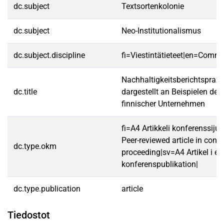
dc.subject
Textsortenkolonie
dc.subject
Neo-Institutionalismus
dc.subject.discipline
fi=Viestintätieteet|en=Commu
Nachhaltigkeitsberichtspraxi
dc.title
dargestellt an Beispielen de
finnischer Unternehmen
fi=A4 Artikkeli konferenssij
Peer-reviewed article in conf
dc.type.okm
proceeding|sv=A4 Artikel i en
konferenspublikation|
dc.type.publication
article
Tiedostot