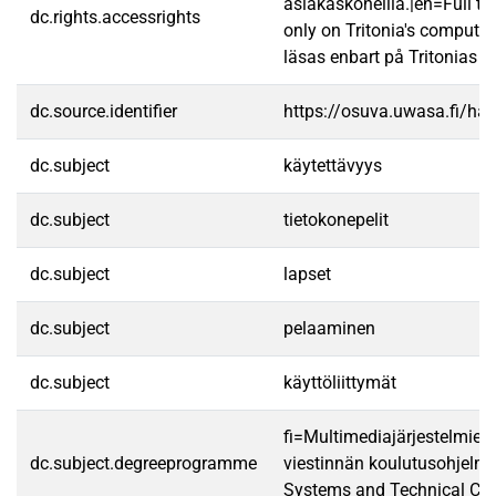
asiakaskoneilla.|en=Full te
dc.rights.accessrights
only on Tritonia's computer
läsas enbart på Tritonias da
dc.source.identifier
https://osuva.uwasa.fi/h
dc.subject
käytettävyys
dc.subject
tietokonepelit
dc.subject
lapset
dc.subject
pelaaminen
dc.subject
käyttöliittymät
fi=Multimediajärjestelmien 
dc.subject.degreeprogramme
viestinnän koulutusohjelm
Systems and Technical Co