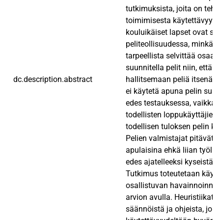
tutkimuksista, joita on teht
toimimisesta käytettävyyste
kouluikäiset lapset ovat s
peliteollisuudessa, minkä 
tarpeellista selvittää osaa
suunnitella pelit niin, että 
dc.description.abstract
hallitsemaan peliä itsenäise
ei käytetä apuna pelin suun
edes testauksessa, vaikk
todellisten loppukäyttäjien 
todellisen tuloksen pelin k
Pelien valmistajat pitävät 
apulaisina ehkä liian työlää
edes ajatelleeksi kyseistä 
Tutkimus toteutetaan käyttä
osallistuvan havainnoinnin
arvion avulla. Heuristiikat t
säännöistä ja ohjeista, joit