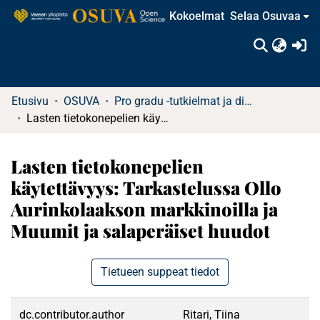
Kokoelmat
Selaa Osuvaa
(c
Etusivu
OSUVA
Pro gradu -tutkielmat ja diplomityöt (rajattu saatavuus)
Lasten tietokonepelien käytettävyys: Tarkastelussa Ollo Aurinkolaakson markkinoilla ja Muumit ja salaperäiset huudot
Lasten tietokonepelien
käytettävyys: Tarkastelussa Ollo
Aurinkolaakson markkinoilla ja
Muumit ja salaperäiset huudot
Tietueen suppeat tiedot
dc.contributor.author
Ritari, Tiina