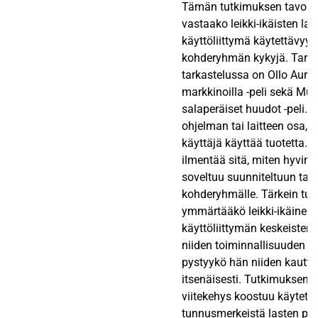
Tämän tutkimuksen tavoitte
vastaako leikki-ikäisten las
käyttöliittymä käytettävyy
kohderyhmän kykyjä. Tar
tarkastelussa on Ollo Auri
markkinoilla -peli sekä Muu
salaperäiset huudot -peli. 
ohjelman tai laitteen osa, j
käyttäjä käyttää tuotetta. 
ilmentää sitä, miten hyvin 
soveltuu suunniteltuun tark
kohderyhmälle. Tärkein tu
ymmärtääkö leikki-ikäinen l
käyttöliittymän keskeisten 
niiden toiminnallisuuden oi
pystyykö hän niiden kautt
itsenäisesti. Tutkimuksen t
viitekehys koostuu käytett
tunnusmerkeistä lasten pel