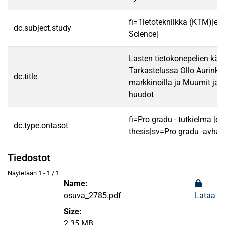
fi=Tietotekniikka (KTM)|e
dc.subject.study
Science|
Lasten tietokonepelien käyt
Tarkastelussa Ollo Aurink
dc.title
markkinoilla ja Muumit ja s
huudot
fi=Pro gradu - tutkielma |e
dc.type.ontasot
thesis|sv=Pro gradu -avhan
Tiedostot
Näytetään
1 - 1 / 1
Name:
osuva_2785.pdf
Lataa
Size:
2.35 MB