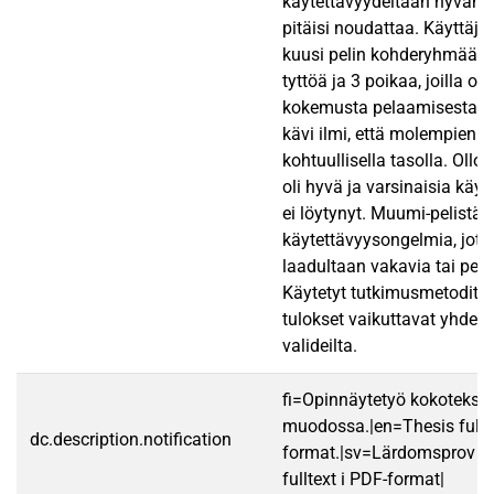
käytettävyydeltään hyvän k
pitäisi noudattaa. Käyttäjät
kuusi pelin kohderyhmään k
tyttöä ja 3 poikaa, joilla on
kokemusta pelaamisesta. 
kävi ilmi, että molempien k
kohtuullisella tasolla. Ollo
oli hyvä ja varsinaisia käy
ei löytynyt. Muumi-pelistä l
käytettävyysongelmia, jotka
laadultaan vakavia tai pel
Käytetyt tutkimusmetodit tu
tulokset vaikuttavat yhdenm
valideilta.
fi=Opinnäytetyö kokotekst
muodossa.|en=Thesis fullt
dc.description.notification
format.|sv=Lärdomsprov ti
fulltext i PDF-format|