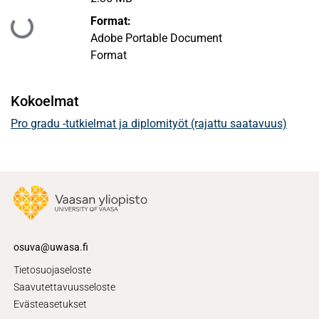
Format:
Ladataan...
Adobe Portable Document
Format
Kokoelmat
Pro gradu -tutkielmat ja diplomityöt (rajattu saatavuus)
osuva@uwasa.fi
Tietosuojaseloste
Saavutettavuusseloste
Evästeasetukset