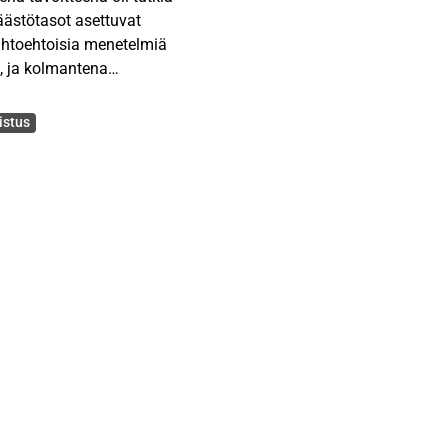
äästötasot asettuvat
aihtoehtoisia menetelmiä
, ja kolmantena
 pakokaasussa olevan
istus
en palamisen yhteydessä
a- tai biokaasua sisältävät
. Tutkimusten mukaan
oksidi aiheuttaen ilmaston
nnon ja liikenteen osuus
i prosentti, joten
e tulisi olla pitkän
a asettuvat, on vaikea
kehittyminen kaupallisiksi
avat päätöksentekoa.
ista lainsäädännöistä