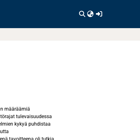
(current)
ain määräämiä
störajat tulevaisuudessa
telmien kykyä puhdistaa
utta
ä tavoitteena oli tutkia