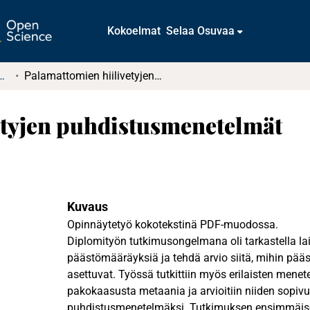
Kokoelmat
Selaa Osuvaa
t ja diplomityöt (rajattu saatavuus)
Palamattomien hiilivetyjen puhdistusmenetelmät
etyjen puhdistusmenetelmät
Kuvaus
Opinnäytetyö kokotekstinä PDF-muodossa.
Diplomityön tutkimusongelmana oli tarkastella l
päästömääräyksiä ja tehdä arvio siitä, mihin pää
asettuvat. Työssä tutkittiin myös erilaisten mene
pakokaasusta metaania ja arvioitiin niiden sopivu
puhdistusmenetelmäksi. Tutkimuksen ensimmäisen