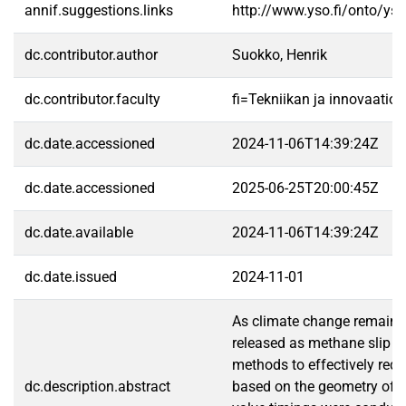
annif.suggestions.links
http://www.yso.fi/onto/ys
dc.contributor.author
Suokko, Henrik
dc.contributor.faculty
fi=Tekniikan ja innovaatio
dc.date.accessioned
2024-11-06T14:39:24Z
dc.date.accessioned
2025-06-25T20:00:45Z
dc.date.available
2024-11-06T14:39:24Z
dc.date.issued
2024-11-01
As climate change remains a
released as methane slip th
methods to effectively red
dc.description.abstract
based on the geometry of t