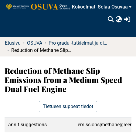
Kokoelmat
Selaa Osuvaa
(c
Etusivu
OSUVA
Pro gradu -tutkielmat ja diplomityöt (rajattu saatavuus)
Reduction of Methane Slip Emissions from a Medium Speed Dual Fuel Engine
Reduction of Methane Slip
Emissions from a Medium Speed
Dual Fuel Engine
Tietueen suppeat tiedot
annif.suggestions
emissions|methane|greenho