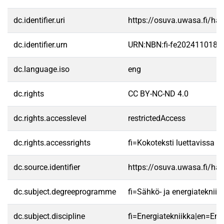
dc.identifier.uri
https://osuva.uwasa.fi/h
dc.identifier.urn
URN:NBN:fi-fe2024110188
dc.language.iso
eng
dc.rights
CC BY-NC-ND 4.0
dc.rights.accesslevel
restrictedAccess
dc.rights.accessrights
fi=Kokoteksti luettavissa va
dc.source.identifier
https://osuva.uwasa.fi/h
dc.subject.degreeprogramme
fi=Sähkö- ja energiateknii
dc.subject.discipline
fi=Energiatekniikka|en=Ene