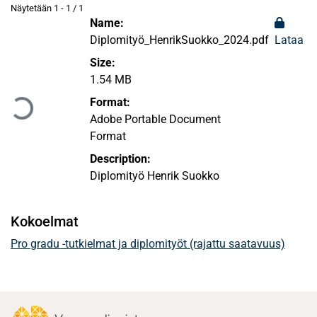
Näytetään
1 - 1 / 1
Name:
Diplomityö_HenrikSuokko_2024.pdf
Lataa
Size:
Ladataan...
1.54 MB
Format:
Adobe Portable Document
Format
Description:
Diplomityö Henrik Suokko
Kokoelmat
Pro gradu -tutkielmat ja diplomityöt (rajattu saatavuus)