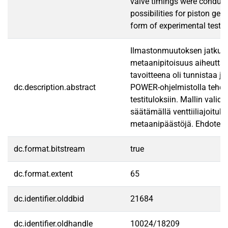
valve timings were conducte
possibilities for piston ge
form of experimental tests i
Ilmastonmuutoksen jatkues
metaanipitoisuus aiheutta
tavoitteena oli tunnistaa 
dc.description.abstract
POWER-ohjelmistolla tehdyis
testituloksiin. Mallin vali
säätämällä venttiiliajoituk
metaanipäästöjä. Ehdotettu
dc.format.bitstream
true
dc.format.extent
65
dc.identifier.olddbid
21684
dc.identifier.oldhandle
10024/18209