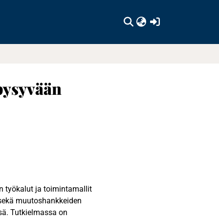
(current)
 pysyvään
n työkalut ja toimintamallit
 sekä muutoshankkeiden
sä. Tutkielmassa on