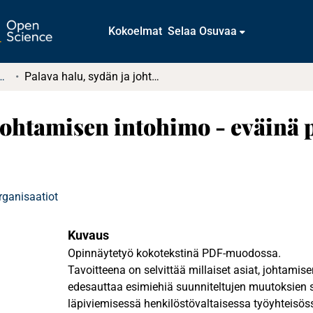
Kokoelmat
Selaa Osuvaa
t ja diplomityöt (rajattu saatavuus)
Palava halu, sydän ja johtamisen intohimo - eväinä pysyvään muutokseen?
 johtamisen intohimo - eväinä
rganisaatiot
Kuvaus
Opinnäytetyö kokotekstinä PDF-muodossa.
Tavoitteena on selvittää millaiset asiat, johtamise
edesauttaa esimiehiä suunniteltujen muutoksien
läpiviemisessä henkilöstövaltaisessa työyhteisös