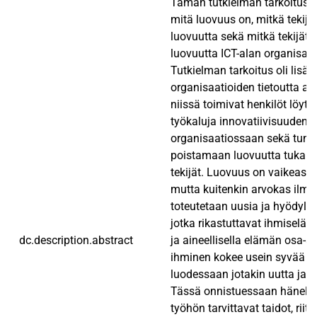
Tämän tutkielman tarkoitus on
mitä luovuus on, mitkä tekijä
luovuutta sekä mitkä tekijät 
luovuutta ICT-alan organisaat
Tutkielman tarkoitus oli lisät
organisaatioiden tietoutta aihe
niissä toimivat henkilöt löytä
työkaluja innovatiivisuuden 
organisaatiossaan sekä tunn
poistamaan luovuutta tukahd
tekijät. Luovuus on vaikeasti
mutta kuitenkin arvokas ilmiö
toteutetaan uusia ja hyödyllis
jotka rikastuttavat ihmiseläm
dc.description.abstract
ja aineellisella elämän osa-al
ihminen kokee usein syvää t
luodessaan jotakin uutta ja h
Tässä onnistuessaan hänellä 
työhön tarvittavat taidot, riit