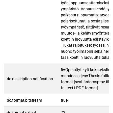
työn loppuunsaattamiseksi, s
ympäristö. Vapaus tehdä työt
paikasta riippumatta, arvosta
polarisoitunut ja sosiaalisesti
työympäristö, riittävät resurs
muutos- ja kehitysmyönteiset
koettiin luovuutta edistäviksi 
Tiukat rajoitukset työssä, niuk
huono työilmapiiri sekä heik
taas koettiin luovuutta tukah
fi=Opinnäytetyö kokotekstin
muodossa.|en=Thesis fulltex
dc.description.notification
format.|sv=Lärdomsprov till
fulltext i PDF-format|
dc.format.bitstream
true
dc.format.extent
72