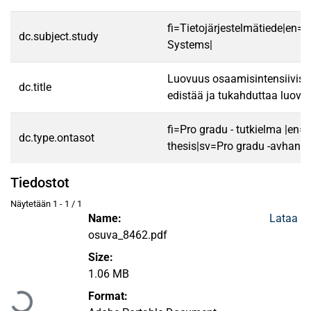
fi=Tietojärjestelmätiede|en=
dc.subject.study
Systems|
Luovuus osaamisintensiivisel
dc.title
edistää ja tukahduttaa luovuu
fi=Pro gradu - tutkielma |en=
dc.type.ontasot
thesis|sv=Pro gradu -avhandl
Tiedostot
Näytetään
1 - 1 / 1
Name:
Lataa
osuva_8462.pdf
Size:
Ladataan...
1.06 MB
Format: