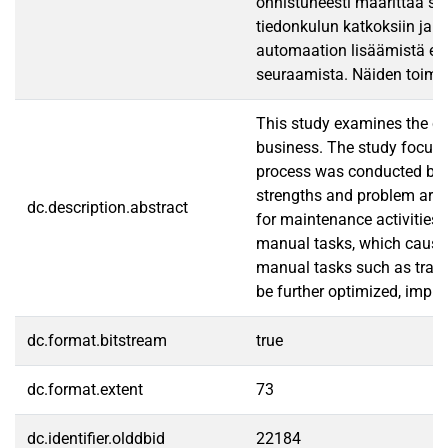
onnistuneesti määrittää suo
tiedonkulun katkoksiin ja m
automaation lisäämistä erit
seuraamista. Näiden toimen
This study examines the cur
business. The study focuse
process was conducted by c
strengths and problem area
dc.description.abstract
for maintenance activities.
manual tasks, which caused 
manual tasks such as trans
be further optimized, impr
dc.format.bitstream
true
dc.format.extent
73
dc.identifier.olddbid
22184