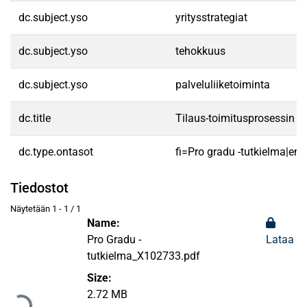
dc.subject.yso
yritysstrategiat
dc.subject.yso
tehokkuus
dc.subject.yso
palveluliiketoiminta
dc.title
Tilaus-toimitusprosessin o
dc.type.ontasot
fi=Pro gradu -tutkielma|en
Tiedostot
Näytetään
1 - 1 / 1
Name:
Pro Gradu -
Lataa
tutkielma_X102733.pdf
Ladataan...
Size:
2.72 MB