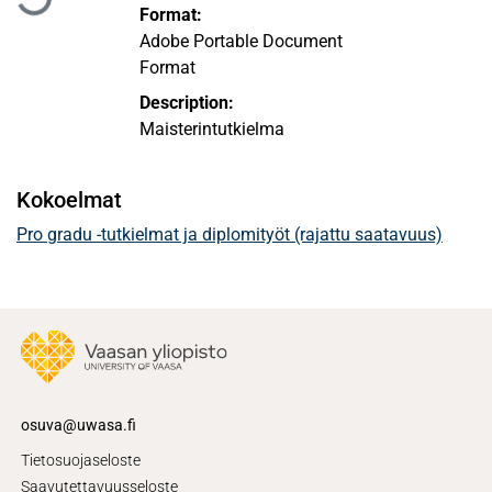
Format:
Adobe Portable Document
Format
Description:
Maisterintutkielma
Kokoelmat
Pro gradu -tutkielmat ja diplomityöt (rajattu saatavuus)
osuva@uwasa.fi
Tietosuojaseloste
Saavutettavuusseloste