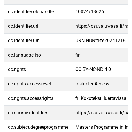
dc.identifier.oldhandle
10024/18626
dc.identifier.uri
https://osuva.uwasa.fi/h
dc.identifier.urn
URN:NBN:fi-fe2024121810
dc.language.iso
fin
dc.rights
CC BY-NC-ND 4.0
dc.rights.accesslevel
restrictedAccess
dc.rights.accessrights
fi=Kokoteksti luettavissa va
dc.source.identifier
https://osuva.uwasa.fi/h
dc.subject.degreeprogramme
Master's Programme in In