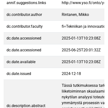
annif.suggestions.links
http://www.yso.fi/onto/ys
dc.contributor.author
Rintanen, Mikko
dc.contributor.faculty
fi=Tekniikan ja innovaatio
dc.date.accessioned
2025-01-13T10:23:08Z
dc.date.accessioned
2025-06-25T20:01:32Z
dc.date.available
2025-01-13T10:23:08Z
dc.date.issued
2024-12-18
Tässä tutkimuksessa tarkast
liiketoiminnan skaalaamista
nykytilan analyysi toteutet
ymmärrystä prosessin vahvu
dc.description.abstract