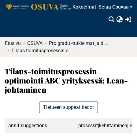
Kokoelmat
Selaa Osuvaa
(c
Etusivu
OSUVA
Pro gradu -tutkielmat ja diplomityöt (rajattu saatavuus)
Tilaus-toimitusprosessin optimointi ABC yrityksessä: Lean-johtaminen
Tilaus-toimitusprosessin
optimointi ABC yrityksessä: Lean-
johtaminen
Tietueen suppeat tiedot
annif.suggestions
prosessit|kehittäminen|lean