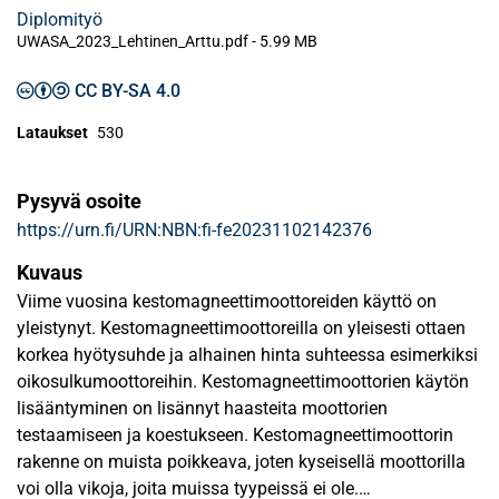
Diplomityö
UWASA_2023_Lehtinen_Arttu.pdf -
5.99 MB
CC BY-SA 4.0
Lataukset
530
Pysyvä osoite
https://urn.fi/URN:NBN:fi-fe20231102142376
Kuvaus
Viime vuosina kestomagneettimoottoreiden käyttö on
yleistynyt. Kestomagneettimoottoreilla on yleisesti ottaen
korkea hyötysuhde ja alhainen hinta suhteessa esimerkiksi
oikosulkumoottoreihin. Kestomagneettimoottorien käytön
lisääntyminen on lisännyt haasteita moottorien
testaamiseen ja koestukseen. Kestomagneettimoottorin
rakenne on muista poikkeava, joten kyseisellä moottorilla
voi olla vikoja, joita muissa tyypeissä ei ole.