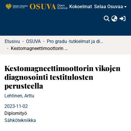
Kokoelmat
Selaa Osuvaa
(c
Etusivu
OSUVA
Pro gradu -tutkielmat ja diplomityöt
Kestomagneettimoottorin vikojen diagnosointi testitulosten perusteella
Kestomagneettimoottorin vikojen
diagnosointi testitulosten
perusteella
Lehtinen, Arttu
2023-11-02
Diplomityö
Sähkötekniikka