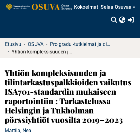
Kokoelmat
Selaa Osuvaa
(c
Etusivu
OSUVA
Pro gradu -tutkielmat ja diplomityöt
Yhtiön kompleksisuuden ja tilintarkastuspalkkioiden vaikutus ISA701-standardin mukaiseen raportointiin : Tarkastelussa Helsingin ja Tukholman pörssiyhtiöt vuosilta 2019–2023
Yhtiön kompleksisuuden ja
tilintarkastuspalkkioiden vaikutus
ISA701-standardin mukaiseen
raportointiin : Tarkastelussa
Helsingin ja Tukholman
pörssiyhtiöt vuosilta 2019–2023
Mattila, Nea