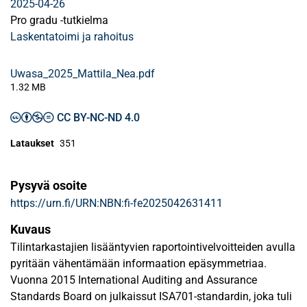
2025-04-26
Pro gradu -tutkielma
Laskentatoimi ja rahoitus
Uwasa_2025_Mattila_Nea.pdf
1.32 MB
CC BY-NC-ND 4.0
Lataukset
351
Pysyvä osoite
https://urn.fi/URN:NBN:fi-fe2025042631411
Kuvaus
Tilintarkastajien lisääntyvien raportointivelvoitteiden avulla
pyritään vähentämään informaation epäsymmetriaa.
Vuonna 2015 International Auditing and Assurance
Standards Board on julkaissut ISA701-standardin, joka tuli