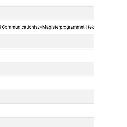
cal Communication|sv=Magisterprogrammet i teknisk kommunika