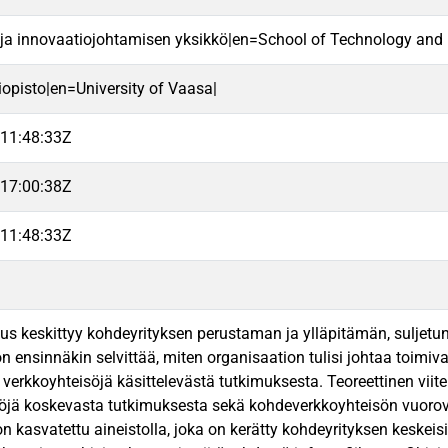
 ja innovaatiojohtamisen yksikkö|en=School of Technology and 
iopisto|en=University of Vaasa|
11:48:33Z
17:00:38Z
11:48:33Z
s keskittyy kohdeyrityksen perustaman ja ylläpitämän, suljetun
on ensinnäkin selvittää, miten organisaation tulisi johtaa toim
a verkkoyhteisöjä käsittelevästä tutkimuksesta. Teoreettinen vi
öjä koskevasta tutkimuksesta sekä kohdeverkkoyhteisön vuorovai
on kasvatettu aineistolla, joka on kerätty kohdeyrityksen keskei