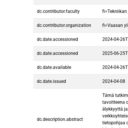
dc.contributor.faculty
fi=Tekniikan
dc.contributor.organization
fi=Vaasan yl
dc.date.accessioned
2024-04-26T
dc.date.accessioned
2025-06-25T
dc.date.available
2024-04-26T
dc.date.issued
2024-04-08
Tämä tutkimu
tavoitteena 
älykkyyttä j
verkkoyhteis
dc.description.abstract
tietopohjaa 