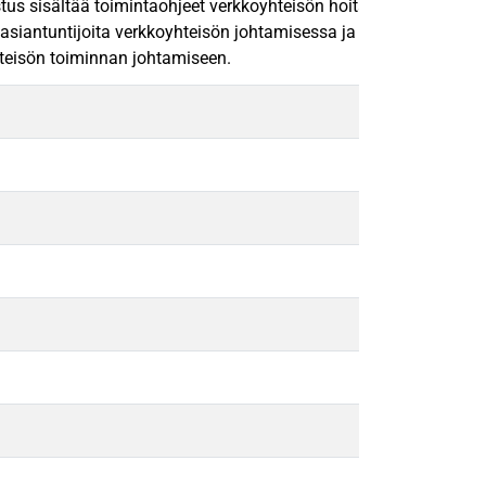
stus sisältää toimintaohjeet verkkoyhteisön hoitamiseen päivittä
n asiantuntijoita verkkoyhteisön johtamisessa ja kasvattamises
hteisön toiminnan johtamiseen.