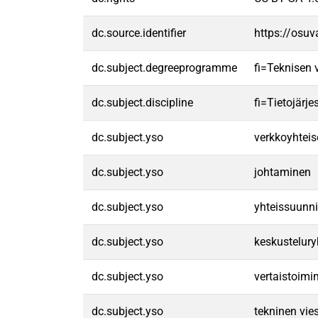
dc.source.identifier
https://osu
dc.subject.degreeprogramme
fi=Teknisen
dc.subject.discipline
fi=Tietojärj
dc.subject.yso
verkkoyhteis
dc.subject.yso
johtaminen
dc.subject.yso
yhteissuunni
dc.subject.yso
keskustelur
dc.subject.yso
vertaistoimi
dc.subject.yso
tekninen vies