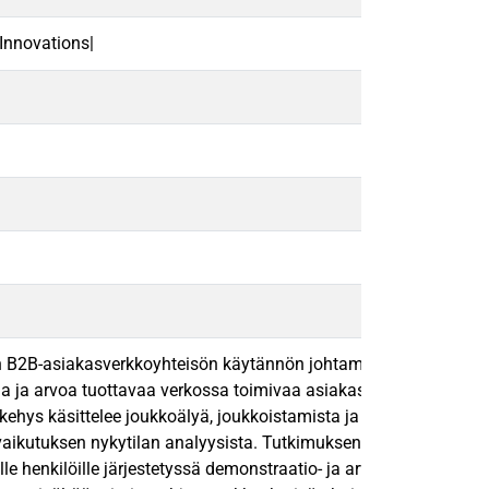
Innovations|
 B2B-asiakasverkkoyhteisön käytännön johtamiseen. Tutkimus peru
ivaa ja arvoa tuottavaa verkossa toimivaa asiakasyhteisöään. To
itekehys käsittelee joukkoälyä, joukkoistamista ja verkkoyhtei
kutuksen nykytilan analyysista. Tutkimuksen aineisto koostuu v
sille henkilöille järjestetyssä demonstraatio- ja arviointityöp