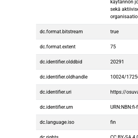
käytännön jo
sekä aktiivi
organisaatio
dc.format.bitstream
true
dc.format.extent
75
dc.identifier.olddbid
20291
dc.identifier.oldhandle
10024/1725
dc.identifier.uri
https://osu
dc.identifier.urn
URN:NBN:fi
dc.language.iso
fin
dc.rights
CC BY-SA 4.