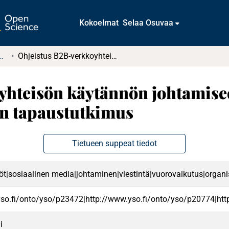
Kokoelmat
Selaa Osuvaa
tkielmat ja diplomityöt
Ohjeistus B2B-verkkoyhteisön käytännön johtamiseen : Suunnittelutieteellinen tapaustutkimus
yhteisön käytännön johtamise
en tapaustutkimus
Tietueen suppeat tiedot
öt|sosiaalinen media|johtaminen|viestintä|vuorovaikutus|organisa
yso.fi/onto/yso/p23472|http://www.yso.fi/onto/yso/p20774|htt
i