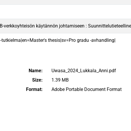
B-verkkoyhteisön käytännön johtamiseen : Suunnittelutieteelli
 -tutkielma|en=Master's thesis|sv=Pro gradu -avhandling|
Name:
Uwasa_2024_Lukkala_Anni.pdf
Size:
1.39 MB
Format:
Adobe Portable Document Format