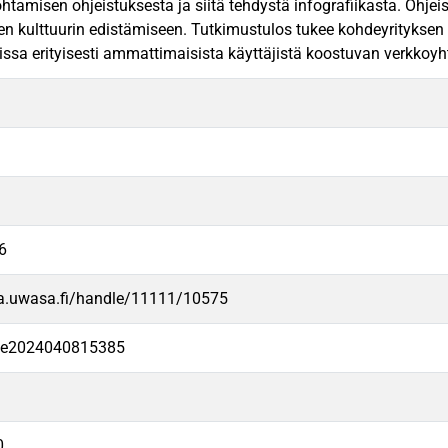
htamisen ohjeistuksesta ja siitä tehdystä infografiikasta. Ohjei
sen kulttuurin edistämiseen. Tutkimustulos tukee kohdeyritykse
issa erityisesti ammattimaisista käyttäjistä koostuvan verkkoy
6
va.uwasa.fi/handle/11111/10575
-fe2024040815385
0