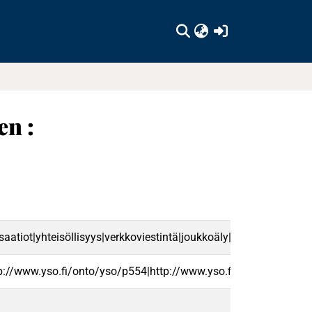
(current)
en :
atiot|yhteisöllisyys|verkkoviestintä|joukkoäly|sosiaaliset suhte
p://www.yso.fi/onto/yso/p554|http://www.yso.fi/onto/yso/p36|