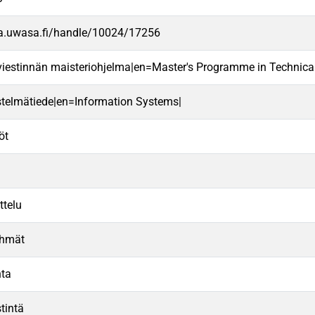
va.uwasa.fi/handle/10024/17256
 viestinnän maisteriohjelma|en=Master's Programme in Techni
estelmätiede|en=Information Systems|
öt
ttelu
yhmät
nta
tintä