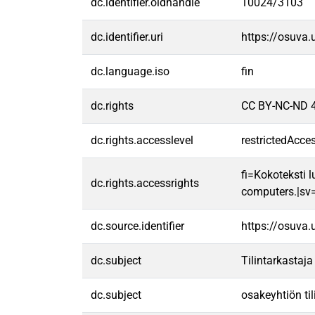
dc.identifier.oldhandle
10024/3103
dc.identifier.uri
https://osuva
dc.language.iso
fin
dc.rights
CC BY-NC-ND 4
dc.rights.accesslevel
restrictedAcce
fi=Kokoteksti l
dc.rights.accessrights
computers.|sv=F
dc.source.identifier
https://osuva
dc.subject
Tilintarkastaja
dc.subject
osakeyhtiön ti