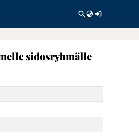
(current)
melle sidosryhmälle