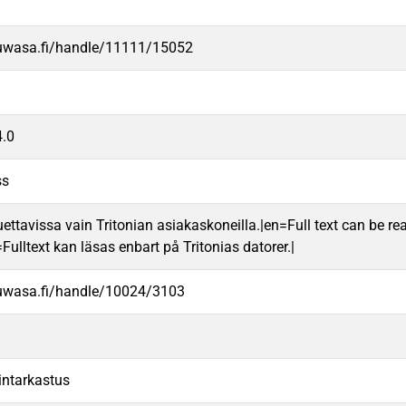
.uwasa.fi/handle/11111/15052
.0
ss
uettavissa vain Tritonian asiakaskoneilla.|en=Full text can be rea
ulltext kan läsas enbart på Tritonias datorer.|
.uwasa.fi/handle/10024/3103
lintarkastus