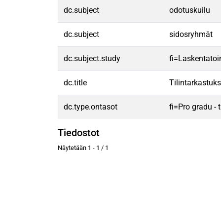
dc.subject
odotuskuilu
dc.subject
sidosryhmät
dc.subject.study
fi=Laskentatoi
dc.title
Tilintarkastuk
dc.type.ontasot
fi=Pro gradu -
Tiedostot
Näytetään
1 - 1 / 1