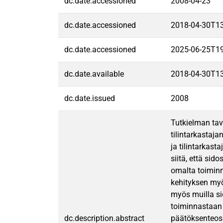
dc.date.accessioned
2008-04-23
dc.date.accessioned
2018-04-30T1
dc.date.accessioned
2025-06-25T1
dc.date.available
2018-04-30T1
dc.date.issued
2008
Tutkielman tav
tilintarkastaja
ja tilintarkast
siitä, että sid
omalta toiminn
kehityksen myö
myös muilla sid
toiminnastaan 
dc.description.abstract
päätöksenteoss