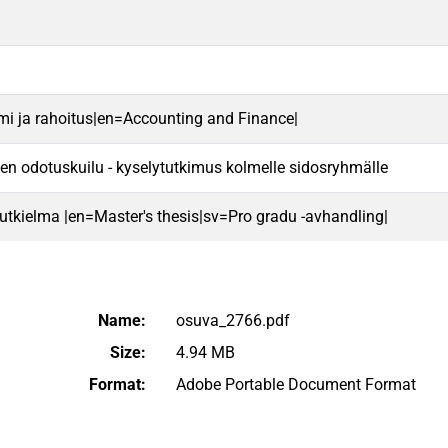
mi ja rahoitus|en=Accounting and Finance|
sen odotuskuilu - kyselytutkimus kolmelle sidosryhmälle
 tutkielma |en=Master's thesis|sv=Pro gradu -avhandling|
Name:
osuva_2766.pdf
Size:
4.94 MB
Format:
Adobe Portable Document Format