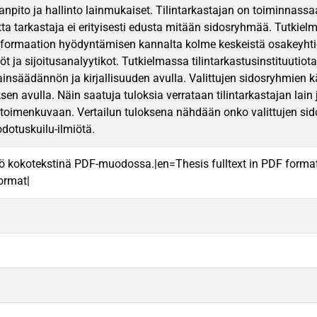
irjanpito ja hallinto lainmukaiset. Tilintarkastajan on toiminna
 tarkastaja ei erityisesti edusta mitään sidosryhmää. Tutkielmaa
informaation hyödyntämisen kannalta kolme keskeistä osakeyhtiö
öt ja sijoitusanalyytikot. Tutkielmassa tilintarkastusinstituutiot
ainsäädännön ja kirjallisuuden avulla. Valittujen sidosryhmien k
en avulla. Näin saatuja tuloksia verrataan tilintarkastajan lain
oimenkuvaan. Vertailun tuloksena nähdään onko valittujen sid
odotuskuilu-ilmiötä.
ö kokotekstinä PDF-muodossa.|en=Thesis fulltext in PDF forma
format|