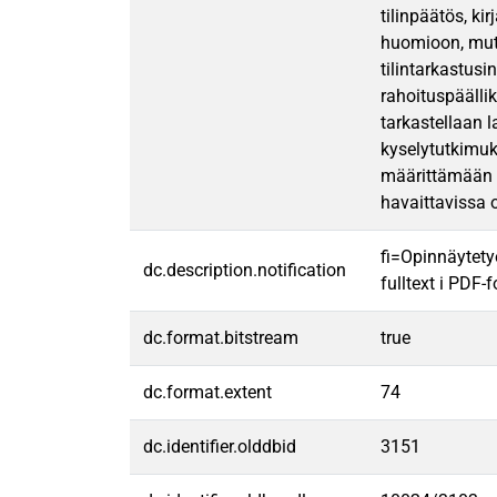
tilinpäätös, k
huomioon, mutta
tilintarkastus
rahoituspäällik
tarkastellaan l
kyselytutkimuks
määrittämään t
havaittavissa 
fi=Opinnäytety
dc.description.notification
fulltext i PDF-
dc.format.bitstream
true
dc.format.extent
74
dc.identifier.olddbid
3151