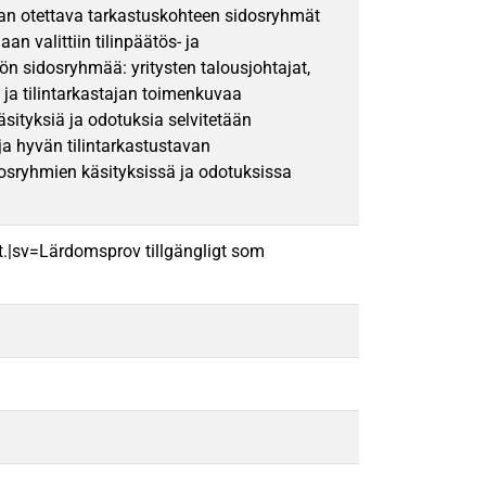
ssaan otettava tarkastuskohteen sidosryhmät
n valittiin tilinpäätös- ja
n sidosryhmää: yritysten talousjohtajat,
a ja tilintarkastajan toimenkuvaa
äsityksiä ja odotuksia selvitetään
 ja hyvän tilintarkastustavan
osryhmien käsityksissä ja odotuksissa
t.|sv=Lärdomsprov tillgängligt som