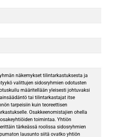
ryhmän näkemykset tilintarkastuksesta ja
iintyykö valittujen sidosryhmien odotusten
dotuskuilu määritellään yleisesti johtuvaksi
lainsäädäntö tai tilintarkastajat itse
ön tarpeisiin kuin teoreettisen
tarkastukselle. Osakkeenomistajien ohella
a osakeyhtiöiden toimintaa. Yhtiön
rittäin tärkeässä roolissa sidosryhmien
ppumaton lausunto siitä ovatko yhtiön