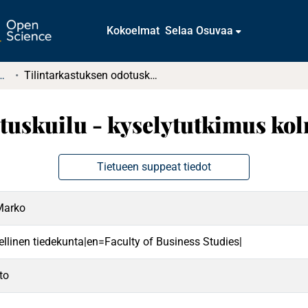
Kokoelmat
Selaa Osuvaa
t ja diplomityöt (rajattu saatavuus)
Tilintarkastuksen odotuskuilu - kyselytutkimus kolmelle sidosryhmälle
tuskuilu - kyselytutkimus kol
Tietueen suppeat tiedot
Marko
ellinen tiedekunta|en=Faculty of Business Studies|
to