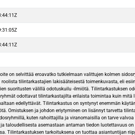
3:44:11Z
9:31:05Z
3:44:11Z
oite on selvittää eroavatko tutkielmaan valittujen kolmen sidos
n roolista tilintarkastajien lakisääteisestä toimenkuvasta, eli es
ajien suoritusten välillä odotuskuilu -ilmiötä. Tilintarkastuksen o
osryhmät odottavat tilintarkastajilta erilaista toimintaa kuin mitä 
altaan edellyttävät. Tilintarkastus on syntynyt enemmän käytänn
tä. Omistuksen ja johdon eriytyminen on lisännyt tarvetta tilin
osryhmillä, kuten rahoittajilla ja viranomaisilla on tarve valvo
ja taloudellisesta asemastaan antaman tiedon luotettavuus on e
a. Tilintarkastuksen tarkoituksena on tuottaa asiantuntijan rii