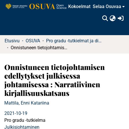
Kokoelmat
Selaa Osuvaa
(c
Etusivu
OSUVA
Pro gradu -tutkielmat ja diplomityöt
Onnistuneen tietojohtamisen edellytykset julkisessa johtamisessa : Narratiivinen kirjallisuuskatsaus
Onnistuneen tietojohtamisen
edellytykset julkisessa
johtamisessa : Narratiivinen
kirjallisuuskatsaus
Mattila, Enni Katariina
2021-10-19
Pro gradu -tutkielma
Julkisjohtaminen