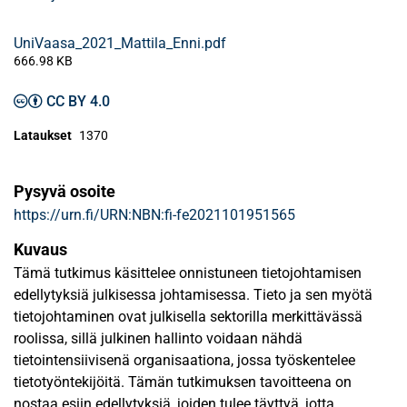
UniVaasa_2021_Mattila_Enni.pdf
666.98 KB
CC BY 4.0
Lataukset
1370
Pysyvä osoite
https://urn.fi/URN:NBN:fi-fe2021101951565
Kuvaus
Tämä tutkimus käsittelee onnistuneen tietojohtamisen
edellytyksiä julkisessa johtamisessa. Tieto ja sen myötä
tietojohtaminen ovat julkisella sektorilla merkittävässä
roolissa, sillä julkinen hallinto voidaan nähdä
tietointensiivisenä organisaationa, jossa työskentelee
tietotyöntekijöitä. Tämän tutkimuksen tavoitteena on
nostaa esiin edellytyksiä, joiden tulee täyttyä, jotta