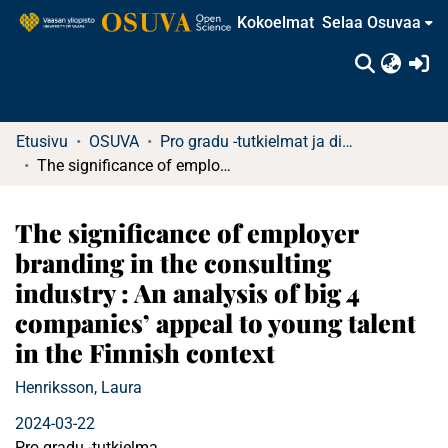
Kokoelmat
Selaa Osuvaa
(c
Etusivu
OSUVA
Pro gradu -tutkielmat ja diplomityöt
The significance of employer branding in the consulting industry : An analysis of big 4 companies’ appeal to young talent in the Finnish context
The significance of employer
branding in the consulting
industry : An analysis of big 4
companies’ appeal to young talent
in the Finnish context
Henriksson, Laura
2024-03-22
Pro gradu -tutkielma