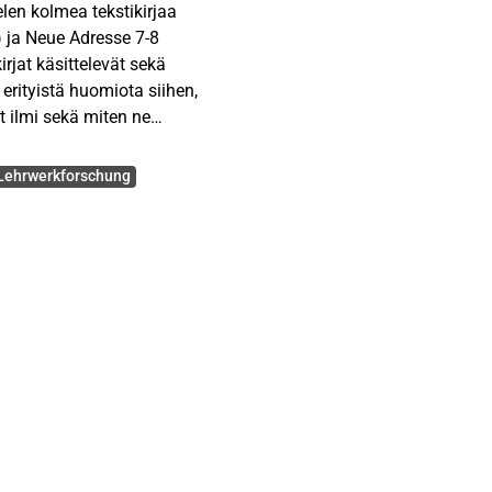
len kolmea tekstikirjaa
 ja Neue Adresse 7-8
irjat käsittelevät sekä
 erityistä huomiota siihen,
t ilmi sekä miten ne
umiseen. Työssä
lia stereotyyppien ja
Lehrwerkforschung
n kannalta olennaisia
et kulttuuri ja maantuntemus
en oppimisen kannalta. Sen
kä oppikirjojen
kehystä tuodaan esiin
. Lisäksi esittelen
 aihepiirit analysoidaan
ä Saksa-kuva on erittäin