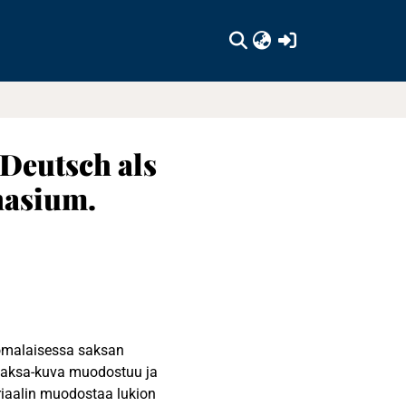
(current)
Deutsch als
nasium.
omalaisessa saksan
ä Saksa-kuva muodostuu ja
eriaalin muodostaa lukion