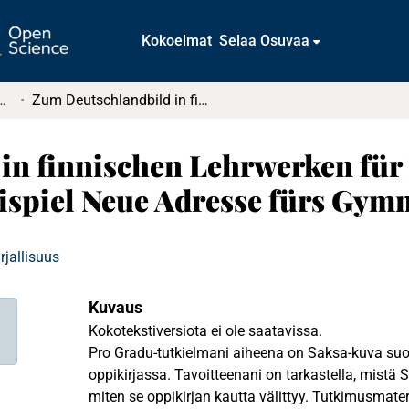
Kokoelmat
Selaa Osuvaa
tkielmat ja diplomityöt
Zum Deutschlandbild in finnischen Lehrwerken für Deutsch als Fremdsprache. Am Beispiel Neue Adresse fürs Gymnasium.
in finnischen Lehrwerken für 
spiel Neue Adresse fürs Gym
irjallisuus
Kuvaus
Kokotekstiversiota ei ole saatavissa.
Pro Gradu-tutkielmani aiheena on Saksa-kuva su
oppikirjassa. Tavoitteenani on tarkastella, mist
miten se oppikirjan kautta välittyy. Tutkimusmat