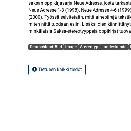
saksan oppikirjasarja Neue Adresse, josta tarkaste
Neue Adresse 1-3 (1998), Neue Adresse 4-6 (1999)
(2000). Työssä selvitetään, mitä aihepiirejä tekstik
miten niitä tuodaan esiin. Lisäksi olen kiinnittänyt
minkälaisia Saksa-stereotyyppejä oppikirjat tuova
mahdollisesti vaikuttavat Saksa-kuvan muodost
Avainsanat
tarkastellaan myös oppikirjojen kuvia ja niiden roo
Deutschland-Bild
Image
Stereotyp
Landeskunde
Saksa-kuvan välittymisessä.
Tutkimukseni teoriaosuudessa esitellään analyysi
Tietueen kaikki tiedot
käsitteitä ja teorioita. Aluksi määritetään käsitte
sekä tarkastellaan niiden merkitystä vieraan kiel
jälkeen paneudutaan oppikirjojen tutkimukseen se
kuvitukseen. Olennaisena osana teoreettista viite
myös käsitteet stereotyyppi, ennakkoluulo ja imago
valikoimani kriteerit, joiden mukaan tekstikirjojen
sekä kvalitatiivisesti että kvantitatiivisesti.
Analyysissä kävi ilmi, että tekstikirjojen välittäm