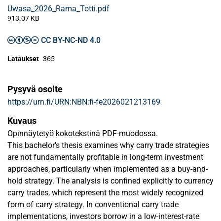
Uwasa_2026_Rama_Totti.pdf
913.07 KB
CC BY-NC-ND 4.0
Lataukset
365
Pysyvä osoite
https://urn.fi/URN:NBN:fi-fe2026021213169
Kuvaus
Opinnäytetyö kokotekstinä PDF-muodossa.
This bachelor's thesis examines why carry trade strategies
are not fundamentally profitable in long-term investment
approaches, particularly when implemented as a buy-and-
hold strategy. The analysis is confined explicitly to currency
carry trades, which represent the most widely recognized
form of carry strategy. In conventional carry trade
implementations, investors borrow in a low-interest-rate