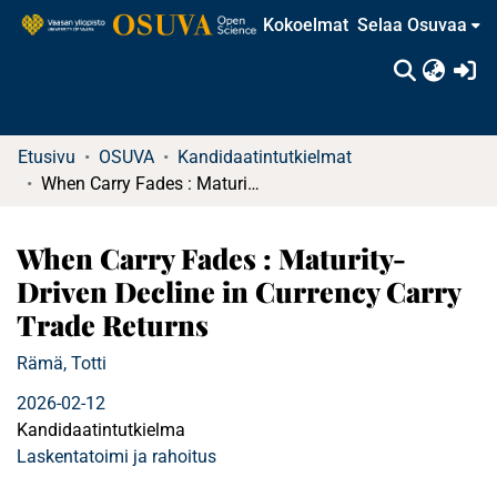
Kokoelmat
Selaa Osuvaa
(c
Etusivu
OSUVA
Kandidaatintutkielmat
When Carry Fades : Maturity-Driven Decline in Currency Carry Trade Returns
When Carry Fades : Maturity-
Driven Decline in Currency Carry
Trade Returns
Rämä, Totti
2026-02-12
Kandidaatintutkielma
Laskentatoimi ja rahoitus