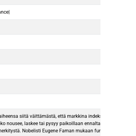
ance|
 aiheensa siitä väittämästä, että markkina indeksien käyttäytym
ko nousee, laskee tai pysyy paikoillaan ennalta arvaamattomasti
tystä. Nobelisti Eugene Faman mukaan fundamentalistianalyysilla