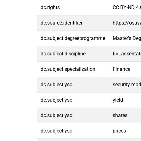
dc.rights
CC BY-ND 4.
dc.source.identifier
https://osu
dc.subject.degreeprogramme
Master's De
dc.subject.discipline
fi=Laskentat
dc.subject.specialization
Finance
dc.subject.yso
security mar
dc.subject.yso
yield
dc.subject.yso
shares
dc.subject.yso
prices