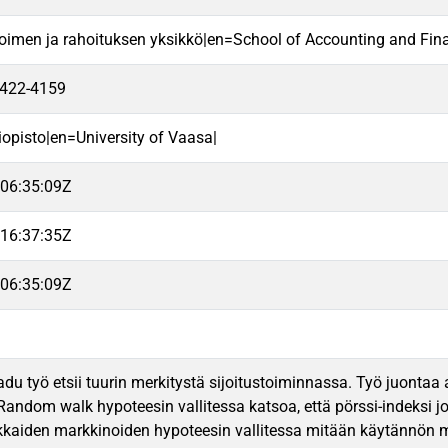
oimen ja rahoituksen yksikkö|en=School of Accounting and Fin
2422-4159
iopisto|en=University of Vaasa|
06:35:09Z
16:37:35Z
06:35:09Z
du työ etsii tuurin merkitystä sijoitustoiminnassa. Työ juontaa
Random walk hypoteesin vallitessa katsoa, että pörssi-indeksi jo
aiden markkinoiden hypoteesin vallitessa mitään käytännön merki