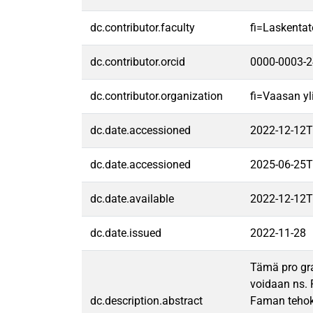
dc.contributor.faculty
fi=Laskentat
dc.contributor.orcid
0000-0003-
dc.contributor.organization
fi=Vaasan yl
dc.date.accessioned
2022-12-12T
dc.date.accessioned
2025-06-25T
dc.date.available
2022-12-12T
dc.date.issued
2022-11-28
Tämä pro gra
voidaan ns. 
dc.description.abstract
Faman tehokk