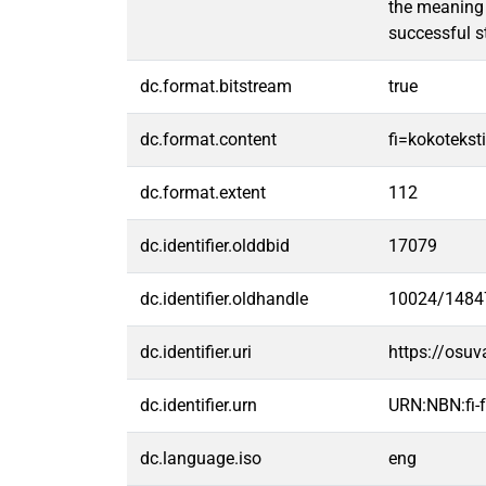
the meaning o
successful s
dc.format.bitstream
true
dc.format.content
fi=kokoteksti
dc.format.extent
112
dc.identifier.olddbid
17079
dc.identifier.oldhandle
10024/1484
dc.identifier.uri
https://osu
dc.identifier.urn
URN:NBN:fi
dc.language.iso
eng