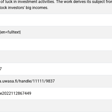
f luck in investment activities. The work derives its subject fro
tock investors' big incomes.
|en=fulltext|
7
va.uwasa.fi/handle/11111/9837
-fe2022112867449