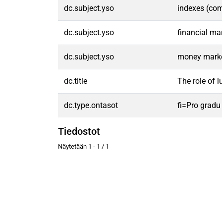
dc.subject.yso
indexes (com
dc.subject.yso
financial ma
dc.subject.yso
money mark
dc.title
The role of l
dc.type.ontasot
fi=Pro gradu
Tiedostot
Näytetään
1 - 1 / 1