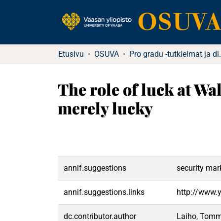
Etusivu
OSUVA
Pro gradu -tu
The role of luck at Wal
merely lucky
annif.suggestions
security mar
annif.suggestions.links
http://www.
dc.contributor.author
Laiho, Tommi