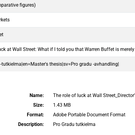
parative figures)
rkets
et
uck at Wall Street: What if I told you that Warren Buffet is merely
 -tutkielma|en=Master's thesis|sv=Pro gradu -avhandling|
Name:
The role of luck at Wall Street_Director
Size:
1.43 MB
Format:
Adobe Portable Document Format
Description:
Pro Gradu tutkielma