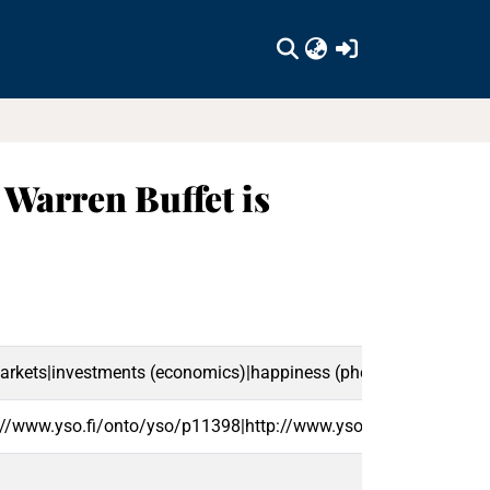
(current)
t Warren Buffet is
l markets|investments (economics)|happiness (phenomena)|money
://www.yso.fi/onto/yso/p11398|http://www.yso.fi/onto/yso/p7