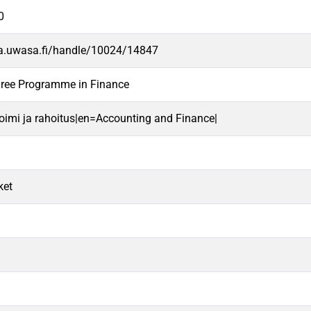
0
va.uwasa.fi/handle/10024/14847
gree Programme in Finance
oimi ja rahoitus|en=Accounting and Finance|
ket