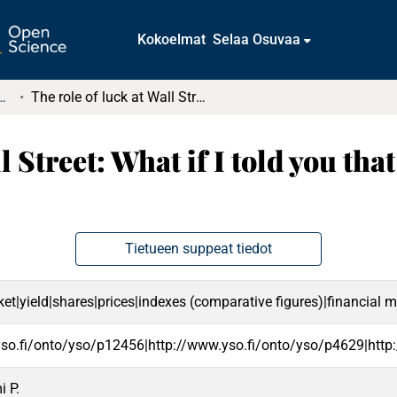
Kokoelmat
Selaa Osuvaa
tkielmat ja diplomityöt
The role of luck at Wall Street: What if I told you that Warren Buffet is merely lucky
l Street: What if I told you tha
Tietueen suppeat tiedot
ket|yield|shares|prices|indexes (comparative figures)|financia
yso.fi/onto/yso/p12456|http://www.yso.fi/onto/yso/p4629|http
 P.