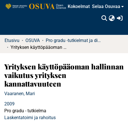
Kokoelmat
Selaa Osuvaa
(c
Etusivu
OSUVA
Pro gradu -tutkielmat ja diplomityöt (rajattu saatavuus)
Yrityksen käyttöpääoman hallinnan vaikutus yrityksen kannattavuuteen
Yrityksen käyttöpääoman hallinnan
vaikutus yrityksen
kannattavuuteen
Vaaranen, Mari
2009
Pro gradu - tutkielma
Laskentatoimi ja rahoitus