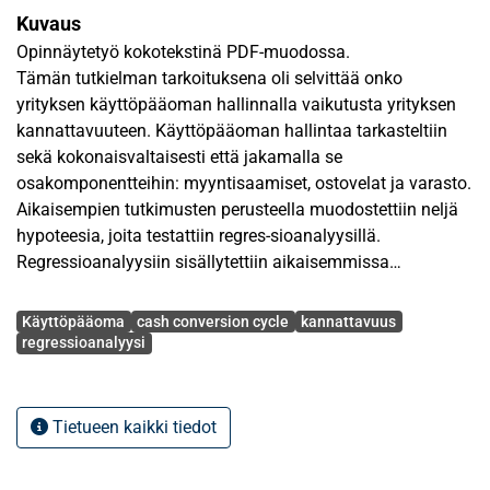
Kuvaus
Opinnäytetyö kokotekstinä PDF-muodossa.
Tämän tutkielman tarkoituksena oli selvittää onko
yrityksen käyttöpääoman hallinnalla vaikutusta yrityksen
kannattavuuteen. Käyttöpääoman hallintaa tarkasteltiin
sekä kokonaisvaltaisesti että jakamalla se
osakomponentteihin: myyntisaamiset, ostovelat ja varasto.
Aikaisempien tutkimusten perusteella muodostettiin neljä
hypoteesia, joita testattiin regres-sioanalyysillä.
Regressioanalyysiin sisällytettiin aikaisemmissa
tutkimuksissa todettuja kannattavuuteen vaikuttavia
Avainsanat
tekijöitä, mutta tarkastelun kohteena olivat erityisesti
Käyttöpääoma
cash conversion cycle
kannattavuus
käyttöpääoman hallintaa kuvaavat muuttujat. Nämä
regressioanalyysi
muuttujat olivat myyntisaamisten-, varaston- ja
ostovelkojen kiertoajat sekä näiden yhdistelmä, cash
conversion cycle (CCC), joka kuvaa käyttöpääoman
Tietueen kaikki tiedot
hallintaa kokonaisvaltaisesti.