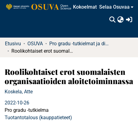
Kokoelmat
Selaa Osuvaa
(c
Etusivu
OSUVA
Pro gradu -tutkielmat ja diplomityöt (rajattu saatavuus)
Roolikohtaiset erot suomalaisten organisaatioiden aloitetoiminnassa
Roolikohtaiset erot suomalaisten
organisaatioiden aloitetoiminnassa
Koskela, Atte
2022-10-26
Pro gradu -tutkielma
Tuotantotalous (kauppatieteet)