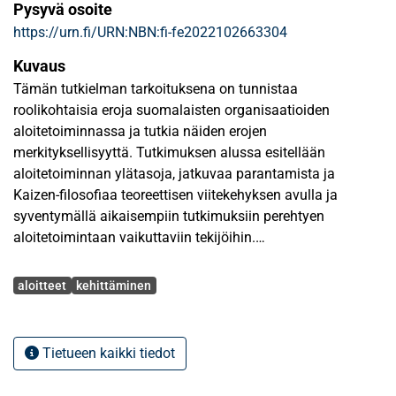
Pysyvä osoite
https://urn.fi/URN:NBN:fi-fe2022102663304
Kuvaus
Tämän tutkielman tarkoituksena on tunnistaa
roolikohtaisia eroja suomalaisten organisaatioiden
aloitetoiminnassa ja tutkia näiden erojen
merkityksellisyyttä. Tutkimuksen alussa esitellään
aloitetoiminnan ylätasoja, jatkuvaa parantamista ja
Kaizen-filosofiaa teoreettisen viitekehyksen avulla ja
syventymällä aikaisempiin tutkimuksiin perehtyen
aloitetoimintaan vaikuttaviin tekijöihin.
Avainsanat
Aikaisempien tutkimusten perusteella aloitetoiminnalla on
aloitteet
kehittäminen
kaksi merkittävää hyötyä organisaatiolle. Ensimmäinen
merkittävä hyöty on toimivan aloitetoiminnan tuomat
kustannussäästöt (Buech, 2010). Toinen merkittävä hyöty
Tietueen kaikki tiedot
liittyy työhyvinvointiin, jotka saavutetaan jatkuvan
osallistamisen kautta. Tämä nähdään vaikuttavan