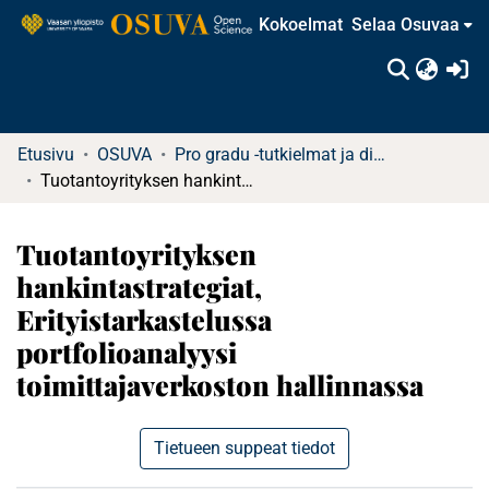
Kokoelmat
Selaa Osuvaa
(c
Etusivu
OSUVA
Pro gradu -tutkielmat ja diplomityöt
Tuotantoyrityksen hankintastrategiat, Erityistarkastelussa portfolioanalyysi toimittajaverkoston hallinnassa
Tuotantoyrityksen
hankintastrategiat,
Erityistarkastelussa
portfolioanalyysi
toimittajaverkoston hallinnassa
Tietueen suppeat tiedot