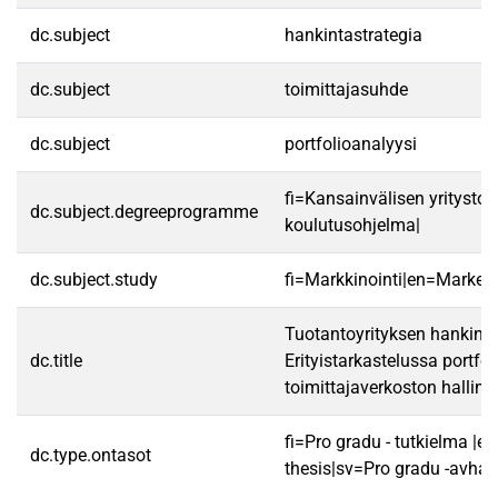
dc.subject
hankintastrategia
dc.subject
toimittajasuhde
dc.subject
portfolioanalyysi
fi=Kansainvälisen yritysto
dc.subject.degreeprogramme
koulutusohjelma|
dc.subject.study
fi=Markkinointi|en=Marketi
Tuotantoyrityksen hankintas
dc.title
Erityistarkastelussa portfo
toimittajaverkoston hallin
fi=Pro gradu - tutkielma |e
dc.type.ontasot
thesis|sv=Pro gradu -avhan