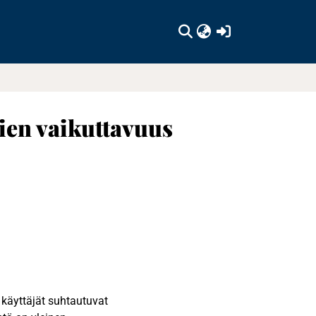
(current)
tien vaikuttavuus
n käyttäjät suhtautuvat