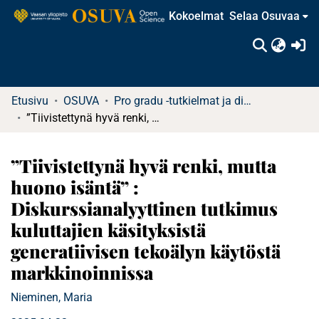
Kokoelmat
Selaa Osuvaa
(c
Etusivu
OSUVA
Pro gradu -tutkielmat ja diplomityöt
”Tiivistettynä hyvä renki, mutta huono isäntä” : Diskurssianalyyttinen tutkimus kuluttajien käsityksistä generatiivisen tekoälyn käytöstä markkinoinnissa
”Tiivistettynä hyvä renki, mutta
huono isäntä” :
Diskurssianalyyttinen tutkimus
kuluttajien käsityksistä
generatiivisen tekoälyn käytöstä
markkinoinnissa
Nieminen, Maria