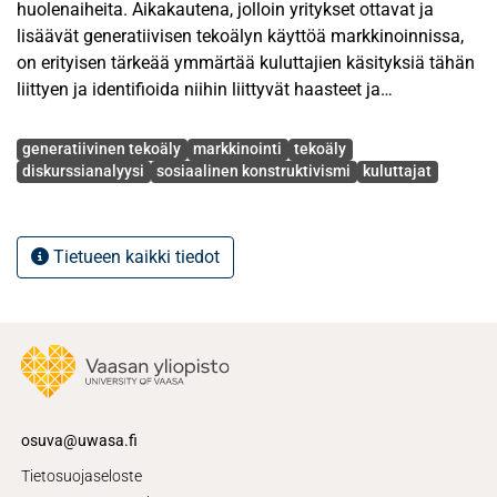
huolenaiheita. Aikakautena, jolloin yritykset ottavat ja
lisäävät generatiivisen tekoälyn käyttöä markkinoinnissa,
on erityisen tärkeää ymmärtää kuluttajien käsityksiä tähän
liittyen ja identifioida niihin liittyvät haasteet ja
mahdollisuudet.
Avainsanat
generatiivinen tekoäly
markkinointi
tekoäly
Tutkimuksen tarkoituksena on tarkastella, miten kuluttajien
diskurssianalyysi
sosiaalinen konstruktivismi
kuluttajat
käsitykset generatiivisen tekoälyn käytöstä
markkinoinnissa rakentuvat diskursiivisesti. Tutkimuksen
teoreettinen viitekehys avaa generatiivisen tekoälyn
Tietueen kaikki tiedot
käyttöä markkinoinnissa ja syventyy aikaisempaan
tutkimukseen kuluttajien suhtautumisesta sen käyttöön
markkinoinnissa sekä suhtautumiseen vaikuttaviin
tekijöihin. Kuluttajien suhtautumista generatiivisen
tekoälyn käyttöä markkinoinnissa kohtaan havaittiin
ohjaavan kolme tekijää: kuluttajan ymmärrys tekoälystä,
kokemus uhrauksista ja hyödyistä sekä luottamus
osuva@uwasa.fi
teknologiaa ja brändiä kohtaan. Näitä teoreettisia
Tietosuojaseloste
löydöksiä hyödynnettiin tutkielman empiirisessä osiossa.