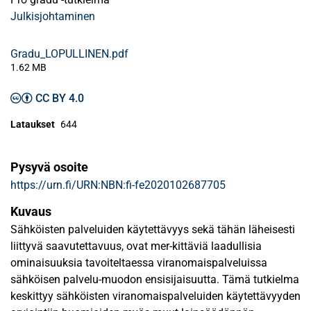
Julkisjohtaminen
Gradu_LOPULLINEN.pdf
1.62 MB
CC BY 4.0
Lataukset
644
Pysyvä osoite
https://urn.fi/URN:NBN:fi-fe2020102687705
Kuvaus
Sähköisten palveluiden käytettävyys sekä tähän läheisesti
liittyvä saavutettavuus, ovat mer-kittäviä laadullisia
ominaisuuksia tavoiteltaessa viranomaispalveluissa
sähköisen palvelu-muodon ensisijaisuutta. Tämä tutkielma
keskittyy sähköisten viranomaispalveluiden käytettävyyden