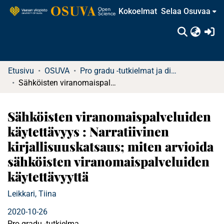
Kokoelmat
Selaa Osuvaa
(c
Etusivu
OSUVA
Pro gradu -tutkielmat ja diplomityöt
Sähköisten viranomaispalveluiden käytettävyys : Narratiivinen kirjallisuuskatsaus; miten arvioida sähköisten viranomaispalveluiden käytettävyyttä
Sähköisten viranomaispalveluiden
käytettävyys : Narratiivinen
kirjallisuuskatsaus; miten arvioida
sähköisten viranomaispalveluiden
käytettävyyttä
Leikkari, Tiina
2020-10-26
Pro gradu -tutkielma