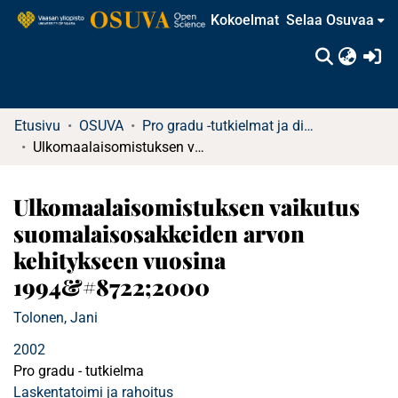
Kokoelmat
Selaa Osuvaa
(c
Etusivu
OSUVA
Pro gradu -tutkielmat ja diplomityöt
Ulkomaalaisomistuksen vaikutus suomalaisosakkeiden arvon kehitykseen vuosina 1994&#8722;2000
Ulkomaalaisomistuksen vaikutus
suomalaisosakkeiden arvon
kehitykseen vuosina
1994&#8722;2000
Tolonen, Jani
2002
Pro gradu - tutkielma
Laskentatoimi ja rahoitus