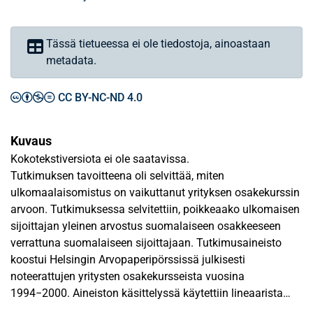
Tässä tietueessa ei ole tiedostoja, ainoastaan
metadata.
CC BY-NC-ND 4.0
Kuvaus
Kokotekstiversiota ei ole saatavissa.
Tutkimuksen tavoitteena oli selvittää, miten
ulkomaalaisomistus on vaikuttanut yrityksen osakekurssin
arvoon. Tutkimuksessa selvitettiin, poikkeaako ulkomaisen
sijoittajan yleinen arvostus suomalaiseen osakkeeseen
verrattuna suomalaiseen sijoittajaan. Tutkimusaineisto
koostui Helsingin Arvopaperipörssissä julkisesti
noteerattujen yritysten osakekursseista vuosina
1994−2000. Aineiston käsittelyssä käytettiin lineaarista
regressiomallia.