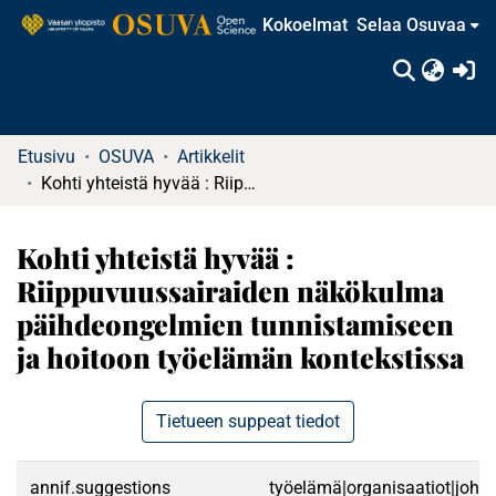
Kokoelmat
Selaa Osuvaa
(c
Etusivu
OSUVA
Artikkelit
Kohti yhteistä hyvää : Riippuvuussairaiden näkökulma päihdeongelmien tunnistamiseen ja hoitoon työelämän kontekstissa
Kohti yhteistä hyvää :
Riippuvuussairaiden näkökulma
päihdeongelmien tunnistamiseen
ja hoitoon työelämän kontekstissa
Tietueen suppeat tiedot
annif.suggestions
työelämä|organisaatiot|johta