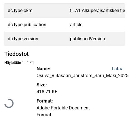
dc.type.okm
fi=A1 Alkuperäisartikkeli tiet
dc.type.publication
article
dc.type.version
publishedVersion
Tiedostot
Näytetään
1 - 1 / 1
Name:
Lataa
Osuva_Viitasaari_Järlström_Saru_Mäki_2025
Size:
Ladataan...
418.71 KB
Format:
Adobe Portable Document
Format