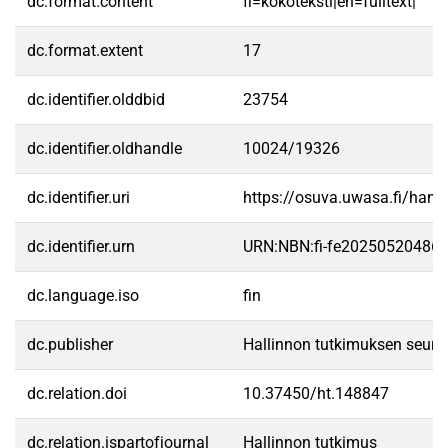
dc.format.content
fi=kokoteksti|en=fulltext|
dc.format.extent
17
dc.identifier.olddbid
23754
dc.identifier.oldhandle
10024/19326
dc.identifier.uri
https://osuva.uwasa.fi/han
dc.identifier.urn
URN:NBN:fi-fe20250520486
dc.language.iso
fin
dc.publisher
Hallinnon tutkimuksen seura
dc.relation.doi
10.37450/ht.148847
dc.relation.ispartofjournal
Hallinnon tutkimus