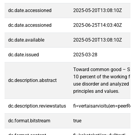
dc.date.accessioned
2025-05-20T13:08:10Z
dc.date.accessioned
2025-06-25T14:03:40Z
dc.date.available
2025-05-20T13:08:10Z
dc.date.issued
2025-03-28
Toward common good – Substa
10 percent of the working fo
dc.description.abstract
use disorder and analyzed us
principles and values.
dc.description.reviewstatus
fi=vertaisarvioitu|en=peerRe
dc.format.bitstream
true