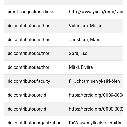
annif.suggestions.links
http://www.yso.fi/onto/yso/
dc.contributor.author
Viitasaari, Maija
dc.contributor.author
Järlström, Maria
dc.contributor.author
Saru, Essi
dc.contributor.author
Mäki, Elviira
dc.contributor.faculty
fi=Johtamisen yksikkö|en=S
dc.contributor.orcid
https://orcid.org/0009-0008
dc.contributor.orcid
https://orcid.org/0000-0002
dc.contributor.organization
fi=Vaasan yliopisto|en=Unive