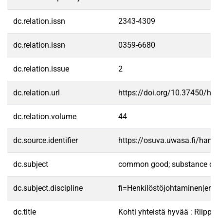
dc.relation.issn
2343-4309
dc.relation.issn
0359-6680
dc.relation.issue
2
dc.relation.url
https://doi.org/10.37450/ht
dc.relation.volume
44
dc.source.identifier
https://osuva.uwasa.fi/han
dc.subject
common good; substance dep
dc.subject.discipline
fi=Henkilöstöjohtaminen|e
dc.title
Kohti yhteistä hyvää : Riip