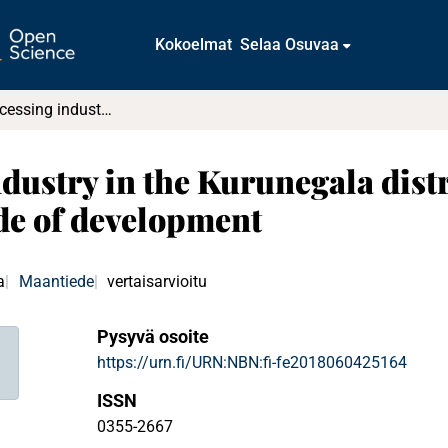
Kokoelmat
Selaa Osuvaa
The coir processing industry in the Kurunegala district of Sri Lanka : an examination of its mode of development
dustry in the Kurunegala distri
de of development
a
Maantiede
vertaisarvioitu
Pysyvä osoite
https://urn.fi/URN:NBN:fi-fe2018060425164
ISSN
0355-2667