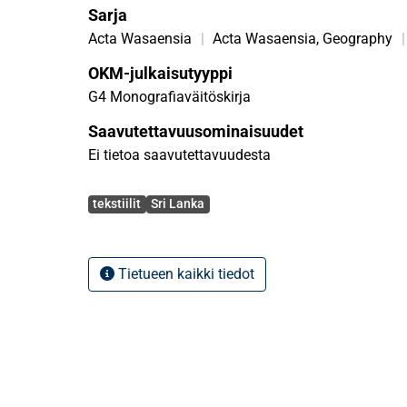
Sarja
Acta Wasaensia
|
Acta Wasaensia, Geography
|
OKM-julkaisutyyppi
G4 Monografiaväitöskirja
Saavutettavuusominaisuudet
Ei tietoa saavutettavuudesta
Avainsanat
tekstiilit
Sri Lanka
Tietueen kaikki tiedot