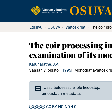
Etusivu
OSUVA
Väitöskirjat
The coir processing in
examination of its mo
Karunaratne, J.A
Vaasan yliopisto
1995
Monografiaväitöskirj
Tässä tietueessa ei ole tiedostoja,
ainoastaan metadata.
CC BY-NC-ND 4.0