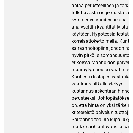
antaa perusteellinen ja tarkk
tutkittavasta ongelmasta ja 
kymmenen vuoden aikana. Ai
analysoitiin kvantitatiivista
käyttäen. Hypoteesia testatti
korrelaatiokertoimella. Kuntie
sairaanhoitopiirin johdon nä
hyvin pitkälle samansuuntais
erikoissairaanhoidon palveluj
määräytyä hoidon vaatimien 
Kuntien edustajien vastauksi
vaatimus pitkälle vietyyn
kustannuslaskentaan hinnoit
perusteeksi. Johtopäätöksen
on, että hinta on yksi tärkei
kriteereistä palvelun tuottaja
Sairaanhoitopiirin kilpailukyk
markkinaohjautuvuus ja palv