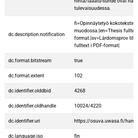
hinta/laaatu-suhde ovat haa
tulevaisuudessa.
fi=Opinnäytetyö kokotekstin
muodossa.|en=Thesis fulltex
dc.description.notification
format.|sv=Lärdomsprov till
fulltext i PDF-format|
dc.format.bitstream
true
dc.format.extent
102
dc.identifier.olddbid
4268
dc.identifier.oldhandle
10024/4220
dc.identifier.uri
https://osuva.uwasa.fi/han
dc.language.iso
fin