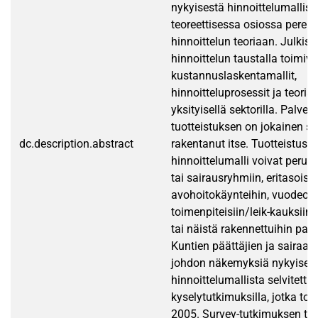
nykyisestä hinnoittelumallis
teoreettisessa osiossa pereh
hinnoittelun teoriaan. Julkist
hinnoittelun taustalla toimiv
kustannuslaskentamallit,
hinnoitteluprosessit ja teoriat
yksityisellä sektorilla. Palvel
tuotteistuksen on jokainen sa
dc.description.abstract
rakentanut itse. Tuotteistus j
hinnoittelumalli voivat perus
tai sairausryhmiin, eritasoisii
avohoitokäynteihin, vuodeosa
toimenpiteisiin/leik-kauksiin 
tai näistä rakennettuihin palv
Kuntien päättäjien ja sairaanh
johdon näkemyksiä nykyises
hinnoittelumallista selvitettii
kyselytutkimuksilla, jotka tot
2005. Survey-tutkimuksen tar