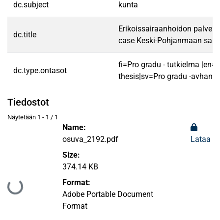
dc.subject
kunta
Erikoissairaanhoidon palvelun
dc.title
case Keski-Pohjanmaan saira
fi=Pro gradu - tutkielma |en=
dc.type.ontasot
thesis|sv=Pro gradu -avhandl
Tiedostot
Näytetään
1 - 1 / 1
Name:
osuva_2192.pdf
Lataa
Size:
374.14 KB
Format:
Ladataan...
Adobe Portable Document
Format