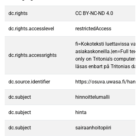
dc.rights
CC BY-NC-ND 4.0
dc.rights.accesslevel
restrictedAccess
fi=Kokoteksti luettavissa vain
asiakaskoneilla.|en=Full text
dc.rights.accessrights
only on Tritonia's computers.
läsas enbart på Tritonias dato
dc.source.identifier
https://osuva.uwasa.fi/han
dc.subject
hinnoittelumalli
dc.subject
hinta
dc.subject
sairaanhoitopiiri