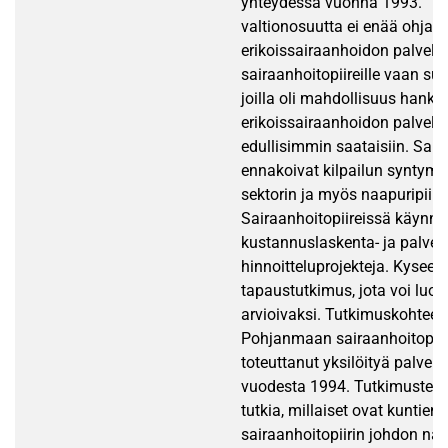
yhteydessä vuonna 1993. ”Ko
valtionosuutta ei enää ohjatt
erikoissairaanhoidon palveluj
sairaanhoitopiireille vaan suo
joilla oli mahdollisuus hankk
erikoissairaanhoidon palvelut
edullisimmin saataisiin. Saira
ennakoivat kilpailun syntymis
sektorin ja myös naapuripiiri
Sairaanhoitopiireissä käynnist
kustannuslaskenta- ja palvel
hinnoitteluprojekteja. Kysees
tapaustutkimus, jota voi luon
arvioivaksi. Tutkimuskohteen
Pohjanmaan sairaanhoitopiiri
toteuttanut yksilöityä palvelu
vuodesta 1994. Tutkimusteh
tutkia, millaiset ovat kuntien 
sairaanhoitopiirin johdon nä