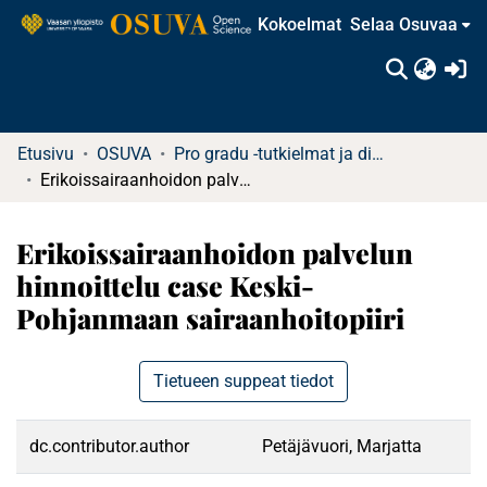
Kokoelmat
Selaa Osuvaa
(c
Etusivu
OSUVA
Pro gradu -tutkielmat ja diplomityöt (rajattu saatavuus)
Erikoissairaanhoidon palvelun hinnoittelu case Keski-Pohjanmaan sairaanhoitopiiri
Erikoissairaanhoidon palvelun
hinnoittelu case Keski-
Pohjanmaan sairaanhoitopiiri
Tietueen suppeat tiedot
dc.contributor.author
Petäjävuori, Marjatta