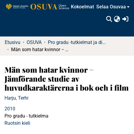
Kokoelmat
Selaa Osuvaa
(c
Etusivu
OSUVA
Pro gradu -tutkielmat ja diplomityöt
Män som hatar kvinnor − Jämförande studie av huvudkaraktärerna i bok och i film
Män som hatar kvinnor −
Jämförande studie av
huvudkaraktärerna i bok och i film
Harju, Terhi
2010
Pro gradu - tutkielma
Ruotsin kieli