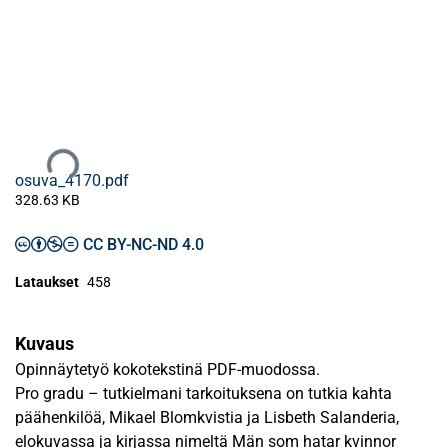
Ladataan...
osuva_4170.pdf
328.63 KB
CC BY-NC-ND 4.0
Lataukset
458
Kuvaus
Opinnäytetyö kokotekstinä PDF-muodossa.
Pro gradu – tutkielmani tarkoituksena on tutkia kahta
päähenkilöä, Mikael Blomkvistia ja Lisbeth Salanderia,
elokuvassa ja kirjassa nimeltä Män som hatar kvinnor