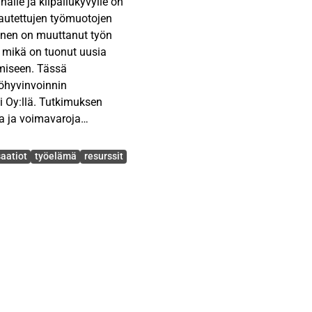
nalle ja kilpailukyvylle on
jautettujen työmuotojen
minen on muuttanut työn
, mikä on tuonut uusia
miseen. Tässä
yöhyvinvoinnin
i Oy:llä. Tutkimuksen
ia ja voimavaroja
hittämisehdotuksia he
aatiot
työelämä
resurssit
nnetään työn vaatimusten
an teoriaa. Keskeisinä
imavaroja, työhyvinvointia,
n toteutettu laadullisena
iduilla
ohdeyrityksen
 työyhteisössä. Aineisto on
inoin. Analyysissa on