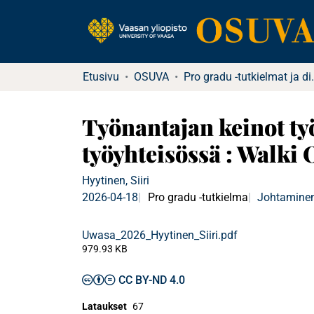
Etusivu
OSUVA
Pro gradu -tu
​​Työnantajan keinot 
työyhteisössä​ : Walki 
Hyytinen, Siiri
2026-04-18
Pro gradu -tutkielma
Johtaminen
Uwasa_2026_Hyytinen_Siiri.pdf
979.93 KB
CC BY-ND 4.0
Lataukset
67