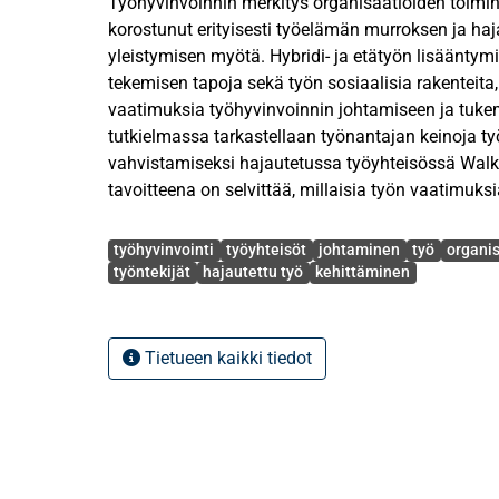
​​​​​Työhyvinvoinnin merkitys organisaatioiden toimin
korostunut erityisesti työelämän murroksen ja ha
yleistymisen myötä. Hybridi- ja etätyön lisäänty
tekemisen tapoja sekä työn sosiaalisia rakenteita
vaatimuksia työhyvinvoinnin johtamiseen ja tuke
tutkielmassa tarkastellaan työnantajan keinoja t
vahvistamiseksi hajautetussa työyhteisössä Walk
tavoitteena on selvittää, millaisia työn vaatimuks
toimihenkilöt kokevat työssään sekä millaisia ke
Avainsanat
esittävät työhyvinvoinnin tukemiseksi.
työhyvinvointi
työyhteisöt
johtaminen
työ
organis
työntekijät
hajautettu työ
kehittäminen
Tutkimuksen teoreettisena viitekehyksenä hyödy
ja voimavarojen mallia sekä sosiaalisen vaihdann
käsitteinä tarkastellaan työn vaatimuksia, työn vo
Tietueen kaikki tiedot
yhteenkuuluvuutta ja työyksinäisyyttä. Tutkimus o
tutkimuksena, ja aineisto on kerätty puolistrukturo
teemahaastatteluilla. Haastatteluihin osallistui k
toimihenkilöitä, jotka työskentelevät hajautetussa
analysoitu aineistolähtöisen sisällönanalyysin ke