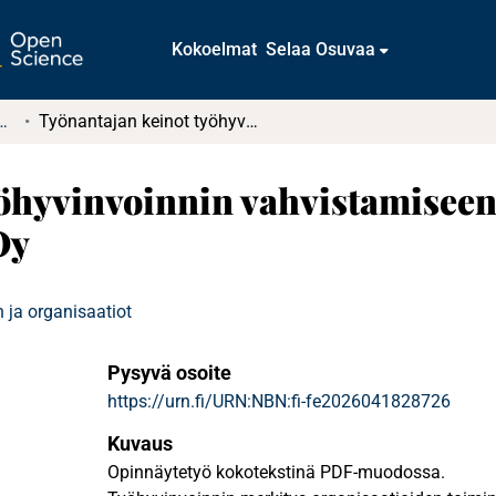
Kokoelmat
Selaa Osuvaa
tkielmat ja diplomityöt
​​Työnantajan keinot työhyvinvoinnin vahvistamiseen hajautetussa työyhteisössä​ : Walki Oy
työhyvinvoinnin vahvistamiseen
Oy
 ja organisaatiot
Pysyvä osoite
https://urn.fi/URN:NBN:fi-fe2026041828726
Kuvaus
Opinnäytetyö kokotekstinä PDF-muodossa.