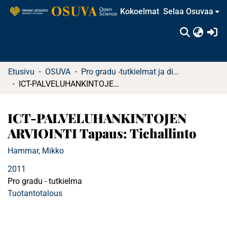
Kokoelmat
Selaa Osuvaa
(c
Etusivu
OSUVA
Pro gradu -tutkielmat ja diplomityöt
ICT-PALVELUHANKINTOJEN ARVIOINTI Tapaus: Tiehallinto
ICT-PALVELUHANKINTOJEN
ARVIOINTI Tapaus: Tiehallinto
Hammar, Mikko
2011
Pro gradu - tutkielma
Tuotantotalous