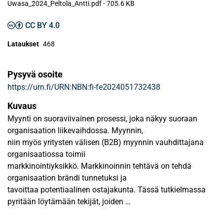
Uwasa_2024_Peltola_Antti.pdf -
705.6 KB
CC BY 4.0
Lataukset
468
Pysyvä osoite
https://urn.fi/URN:NBN:fi-fe2024051732438
Kuvaus
Myynti on suoraviivainen prosessi, joka näkyy suoraan
organisaation liikevaihdossa. Myynnin,
niin myös yritysten välisen (B2B) myynnin vauhdittajana
organisaatiossa toimii
markkinointiyksikkö. Markkinoinnin tehtävä on tehdä
organisaation brändi tunnetuksi ja
tavoittaa potentiaalinen ostajakunta. Tässä tutkielmassa
pyritään löytämään tekijät, joiden
avulla B2B-myynnin ja markkinoinnin prosessit