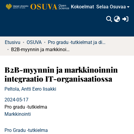
Kokoelmat
Selaa Osuvaa
(c
Etusivu
OSUVA
Pro gradu -tutkielmat ja diplomityöt
B2B-myynnin ja markkinoinnin integraatio IT-organisaatiossa
B2B-myynnin ja markkinoinnin
integraatio IT-organisaatiossa
Peltola, Antti Eero Iisakki
2024-05-17
Pro gradu -tutkielma
Markkinointi
Pro Gradu -tutkielma