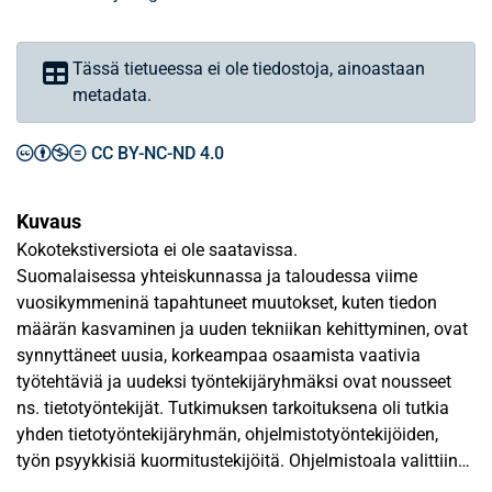
Tässä tietueessa ei ole tiedostoja, ainoastaan
metadata.
CC BY-NC-ND 4.0
Kuvaus
Kokotekstiversiota ei ole saatavissa.
Suomalaisessa yhteiskunnassa ja taloudessa viime
vuosikymmeninä tapahtuneet muutokset, kuten tiedon
määrän kasvaminen ja uuden tekniikan kehittyminen, ovat
synnyttäneet uusia, korkeampaa osaamista vaativia
työtehtäviä ja uudeksi työntekijäryhmäksi ovat nousseet
ns. tietotyöntekijät. Tutkimuksen tarkoituksena oli tutkia
yhden tietotyöntekijäryhmän, ohjelmistotyöntekijöiden,
työn psyykkisiä kuormitustekijöitä. Ohjelmistoala valittiin
tutkimuksen kohteeksi, koska työelämän viimeaikaisissa