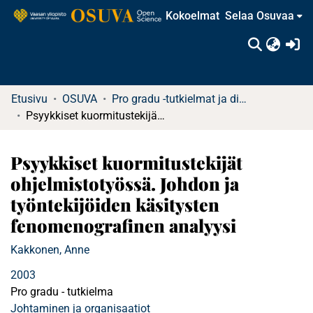
Kokoelmat
Selaa Osuvaa
(c
Etusivu
OSUVA
Pro gradu -tutkielmat ja diplomityöt
Psyykkiset kuormitustekijät ohjelmistotyössä. Johdon ja työntekijöiden käsitysten fenomenografinen analyysi
Psyykkiset kuormitustekijät
ohjelmistotyössä. Johdon ja
työntekijöiden käsitysten
fenomenografinen analyysi
Kakkonen, Anne
2003
Pro gradu - tutkielma
Johtaminen ja organisaatiot