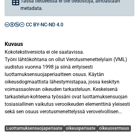
Tässä tietueessa ei ole tiedostoja, ainoastaan
metadata.
CC BY-NC-ND 4.0
Kuvaus
Kokotekstiversiota ei ole saatavissa.
Työni lähtökohtana on ollut Verotusmenettelylain (VML)
uudistus vuonna 1998 ja siinä erityisesti
luottamuksensuojaperiaatteen osuus. Käytän
oikeusdogmaattista lähestymistapaa, jossa keskityn
voimassaolevan oikeuden tarkasteluun. Keskeisenä
tarkastelun-kohteena työssäni ovat luottamuksensuojan
tosiasiallinen vaikutus verooikeuden elementtinä yleisesti
sekä sen osuus verotusmenettelyssä verovelvollisen
näkökulmasta. Rakenne työlle on syntynyt perinteisen
Avainsanat
oikeusnormihierarkian kautta, jolloin aloitan työni
Luottamuksensuojaperiaate
oikeusperiaate
oikeusvarmuus
oikeusperiaatteen aseman systematisoinnilla