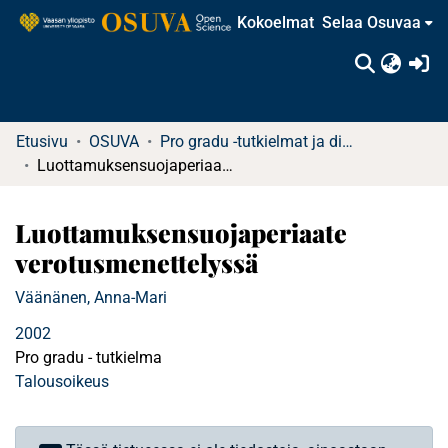
Kokoelmat
Selaa Osuvaa
(c
Etusivu
OSUVA
Pro gradu -tutkielmat ja diplomityöt
Luottamuksensuojaperiaate verotusmenettelyssä
Luottamuksensuojaperiaate
verotusmenettelyssä
Väänänen, Anna-Mari
2002
Pro gradu - tutkielma
Talousoikeus