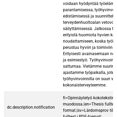
voidaan hyödyntää työelämä
parantamisessa, työhyvinvoi
edistämisessä ja suunnittelu
terveydenhuoltoalan vetovo
säilyttämisessä. Jatkossa tul
erityistä huomiota hyvien kä
noudattamiseen, koska työhy
perustuu hyviin ja toimiviin k
Erityisesti avainasemaan no
ja esimiestyö. Työhyvinvointi 
sattumaa. Vietämme suurim
ajastamme työpaikalla, joten
työhyvinvoinnilla on suuri v
kokonaisterveyteemme.
fi=Opinnäytetyö kokotekstin
muodossa.|en=Thesis fulltex
dc.description.notification
format.|sv=Lärdomsprov till
fulltext i PDF-format|