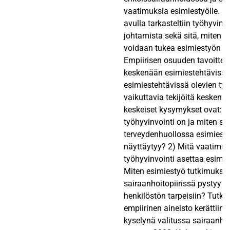
vaatimuksia esimiestyölle. Ki
avulla tarkasteltiin työhyvinvo
johtamista sekä sitä, miten t
voidaan tukea esimiestyön ke
Empiirisen osuuden tavoitteen
keskenään esimiestehtävissä 
esimiestehtävissä olevien työ
vaikuttavia tekijöitä kesken
keskeiset kysymykset ovat: 1
työhyvinvointi on ja miten se 
terveydenhuollossa esimiest
näyttäytyy? 2) Mitä vaatimuk
työhyvinvointi asettaa esimies
Miten esimiestyö tutkimuksee
sairaanhoitopiirissä pystyy
henkilöstön tarpeisiin? Tutk
empiirinen aineisto kerättiin
kyselynä valitussa sairaanhoi