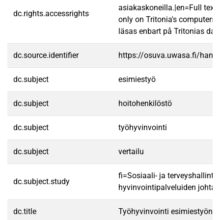
asiakaskoneilla.|en=Full text
dc.rights.accessrights
only on Tritonia's computers.
läsas enbart på Tritonias dato
dc.source.identifier
https://osuva.uwasa.fi/han
dc.subject
esimiestyö
dc.subject
hoitohenkilöstö
dc.subject
työhyvinvointi
dc.subject
vertailu
fi=Sosiaali- ja terveyshallintot
dc.subject.study
hyvinvointipalveluiden johta
dc.title
Työhyvinvointi esimiestyön 