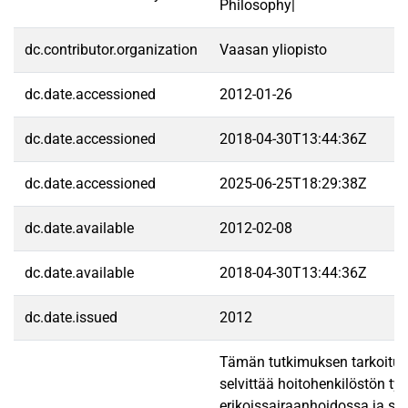
Philosophy|
dc.contributor.organization
Vaasan yliopisto
dc.date.accessioned
2012-01-26
dc.date.accessioned
2018-04-30T13:44:36Z
dc.date.accessioned
2025-06-25T18:29:38Z
dc.date.available
2012-02-08
dc.date.available
2018-04-30T13:44:36Z
dc.date.issued
2012
Tämän tutkimuksen tarkoituk
selvittää hoitohenkilöstön ty
erikoissairaanhoidossa ja se