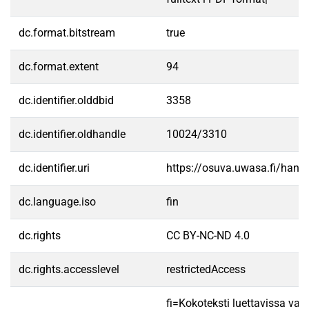
dc.format.bitstream
true
dc.format.extent
94
dc.identifier.olddbid
3358
dc.identifier.oldhandle
10024/3310
dc.identifier.uri
https://osuva.uwasa.fi/han
dc.language.iso
fin
dc.rights
CC BY-NC-ND 4.0
dc.rights.accesslevel
restrictedAccess
fi=Kokoteksti luettavissa vain