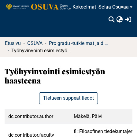
Kokoelmat
Selaa Osuvaa
(c
Etusivu
OSUVA
Pro gradu -tutkielmat ja diplomityöt (rajattu saatavuus)
Työhyvinvointi esimiestyön haasteena
Työhyvinvointi esimiestyön
haasteena
Tietueen suppeat tiedot
dc.contributor.author
Mäkelä, Päivi
fi=Filosofinen tiedekunta|en=
dc.contributor.faculty