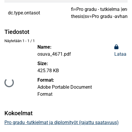
fi=Pro gradu - tutkielma |en=
dc.type.ontasot
thesis|sv=Pro gradu -avhandl
Tiedostot
Näytetään
1 - 1 / 1
Name:
osuva_4671.pdf
Lataa
Size:
425.78 KB
Format:
Ladataan...
Adobe Portable Document
Format
Kokoelmat
Pro gradu -tutkielmat ja diplomityöt (rajattu saatavuus)