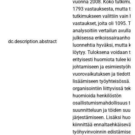
vuonna 2008. Koko tutkimusa
1793 vastauksesta, mutta tä
tutkimukseen valittiin vain h
vastaukset, joita oli 1095. T
analysoitiin vertailun avulla.
julkisessa erikoissairaanhoi
dc.description.abstract
luonnehtia hyväksi, mutta ke
löytyy. Tuloksena voidaan tod
erityisesti huomiota tulee kiin
johtamiseen ja esimiestyöhö
vuorovaikutuksen ja tiedotta
lisäämiseen työyhteisössä. 
organisointiin liittyvissä tekij
huomioida henkilöstön
osallistumismahdollisuus to
suunnitteluun ja töiden suunn
järjestämiseen. Lisäksi huomi
kiinnittää ennaltaehkäisevää
työhyvinvoinnin edistämiseks