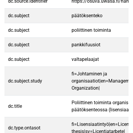
dc.source.identifier
https://osuva.uwasa.fi/han
dc.subject
päätöksenteko
dc.subject
poliittinen toiminta
dc.subject
pankkifuusiot
dc.subject
valtapelaajat
fi=Johtaminen ja
dc.subject.study
organisaatiot|en=Manageme
Organization|
Poliittinen toiminta organisa
dc.title
päätöksenteossa (lisensiaati
fi=Lisensiaatintyö|en=Licenti
dc.type.ontasot
thesis|sv=Licentiatarbete|