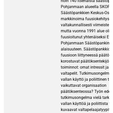
noin 140 itsenäistä säästöpan
Pohjanmaan alueella SKOP:n 
Säästöpankkien Keskus-Osak
markkinoima fuusiokehitys k
valtakunnallisesti viimeisten
mutta vuonna 1991 alue oli l
fuusioitunut yhtenäiseksi Ete
Pohjanmaan Säästöpankin el
alaisuuteen. Säästöpankkior
fuusioon liittyneessä päätök
korostuvat päätöksentekijöide
toiminnot: omat intressit ja er
valtapelit. Tutkimusongelman
vallan käyttö ja poliittinen to
vaikuttavat organisaation
päätöksenteossa? Työn edet
tutkimusongelma vielä tarken
vallan käyttöä ja poliittista t
kuvaavat valtapelaajatyypit v