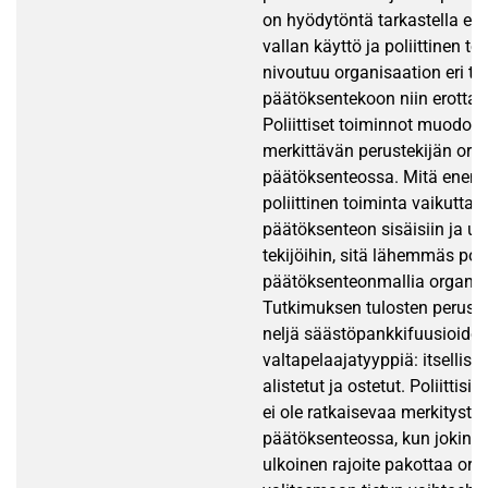
on hyödytöntä tarkastella erik
vallan käyttö ja poliittinen to
nivoutuu organisaation eri ta
päätöksentekoon niin erotta
Poliittiset toiminnot muodos
merkittävän perustekijän org
päätöksenteossa. Mitä ene
poliittinen toiminta vaikuttaa
päätöksenteon sisäisiin ja ulk
tekijöihin, sitä lähemmäs polii
päätöksenteonmallia organisaa
Tutkimuksen tulosten peruste
neljä säästöpankkifuusioide
valtapelaajatyyppiä: itselliset, 
alistetut ja ostetut. Poliittisil
ei ole ratkaisevaa merkitystä
päätöksenteossa, kun jokin si
ulkoinen rajoite pakottaa org