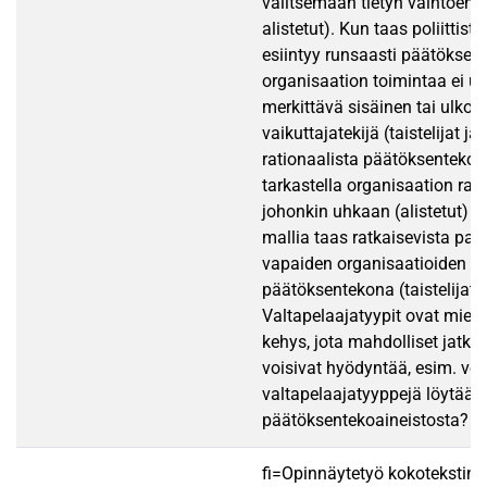
valitsemaan tietyn vaihtoehdon
alistetut). Kun taas poliittist
esiintyy runsaasti päätöksen
organisaation toimintaa ei 
merkittävä sisäinen tai ulkoi
vaikuttajatekijä (taistelijat ja
rationaalista päätöksenteko
tarkastella organisaation rat
johonkin uhkaan (alistetut) ja 
mallia taas ratkaisevista pak
vapaiden organisaatioiden
päätöksentekona (taistelijat).
Valtapelaajatyypit ovat miele
kehys, jota mahdolliset jatko
voisivat hyödyntää, esim. vo
valtapelaajatyyppejä löytää 
päätöksentekoaineistosta?
fi=Opinnäytetyö kokotekstin