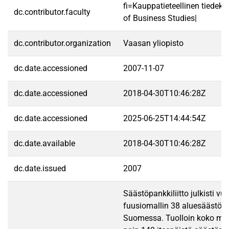
fi=Kauppatieteellinen tiedek
dc.contributor.faculty
of Business Studies|
dc.contributor.organization
Vaasan yliopisto
dc.date.accessioned
2007-11-07
dc.date.accessioned
2018-04-30T10:46:28Z
dc.date.accessioned
2025-06-25T14:44:54Z
dc.date.available
2018-04-30T10:46:28Z
dc.date.issued
2007
Säästöpankkiliitto julkisti v
fuusiomallin 38 aluesäästöp
Suomessa. Tuolloin koko ma