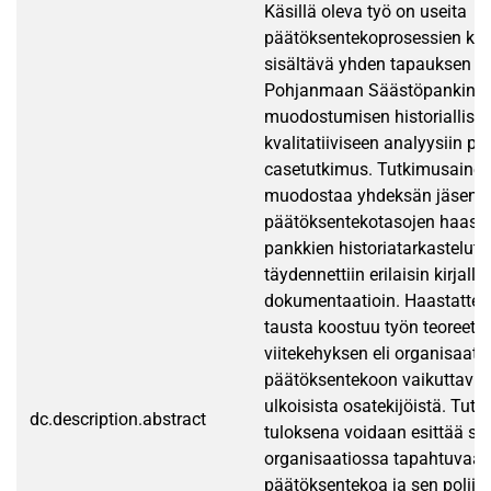
Käsillä oleva työ on useita
päätöksentekoprosessien ku
sisältävä yhden tapauksen eli
Pohjanmaan Säästöpankin
muodostumisen historiallise
kvalitatiiviseen analyysiin pe
casetutkimus. Tutkimusainei
muodostaa yhdeksän jäsenpa
päätöksentekotasojen haastat
pankkien historiatarkastelut, 
täydennettiin erilaisin kirjallis
dokumentaatioin. Haastatte
tausta koostuu työn teoreetti
viitekehyksen eli organisaati
päätöksentekoon vaikuttavista
ulkoisista osatekijöistä. Tut
dc.description.abstract
tuloksena voidaan esittää se
organisaatiossa tapahtuvaa
päätöksentekoa ja sen poliitti