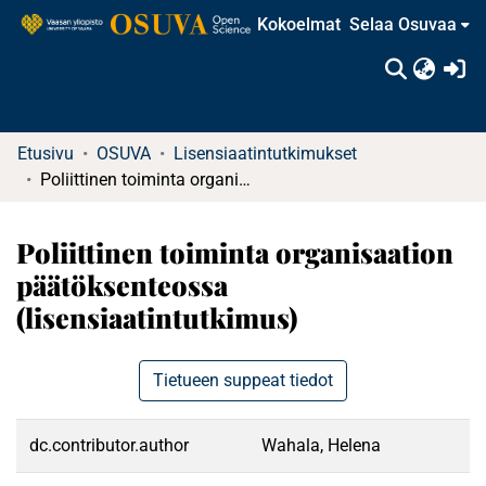
Kokoelmat
Selaa Osuvaa
(c
Etusivu
OSUVA
Lisensiaatintutkimukset
Poliittinen toiminta organisaation päätöksenteossa (lisensiaatintutkimus)
Poliittinen toiminta organisaation
päätöksenteossa
(lisensiaatintutkimus)
Tietueen suppeat tiedot
dc.contributor.author
Wahala, Helena