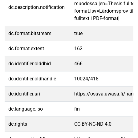
muodossa.|en=Thesis fulltex
dc.description.notification
format.|sv=Lärdomsprov till
fulltext i PDF-format|
dc.format.bitstream
true
dc.format.extent
162
dc.identifier.olddbid
466
dc.identifier.oldhandle
10024/418
dc.identifier.uri
https://osuva.uwasa.fi/han
dc.language.iso
fin
dc.rights
CC BY-NC-ND 4.0