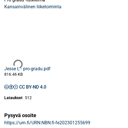
Kansainvälinen liiketoiminta
Ladataan...
Jesse L - pro-gradu.pdf
816.46 KB
CC BY-ND 4.0
Lataukset
512
Pysyvä osoite
https://urn.fi/URN:NBN:fi-fe202301255699