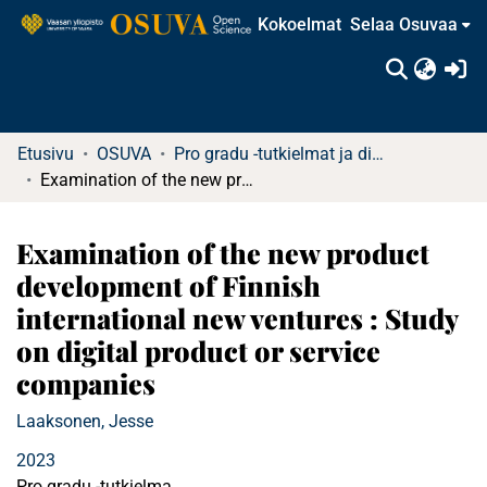
Kokoelmat
Selaa Osuvaa
(c
Etusivu
OSUVA
Pro gradu -tutkielmat ja diplomityöt
Examination of the new product development of Finnish international new ventures : Study on digital product or service companies
Examination of the new product
development of Finnish
international new ventures : Study
on digital product or service
companies
Laaksonen, Jesse
2023
Pro gradu -tutkielma