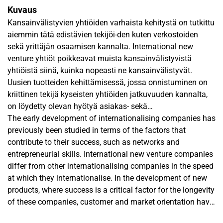
Kuvaus
Kansainvälistyvien yhtiöiden varhaista kehitystä on tutkittu
aiemmin tätä edistävien tekijöi-den kuten verkostoiden
sekä yrittäjän osaamisen kannalta. International new
venture yhtiöt poikkeavat muista kansainvälistyvistä
yhtiöistä siinä, kuinka nopeasti ne kansainvälistyvät.
Uusien tuotteiden kehittämisessä, jossa onnistuminen on
kriittinen tekijä kyseisten yhtiöiden jatkuvuuden kannalta,
on löydetty olevan hyötyä asiakas- sekä
markkinalähtöisyydestä. Uusi tuotekehitys prosessi on osa
The early development of internationalising companies has
varhaista kehitystä, jota ei olla tarkasteltu näiden yhtiöiden
previously been studied in terms of the factors that
kannalta laajasti. Tästä syystä tutkimuksessa pyritään
contribute to their success, such as networks and
löytämään tekijöitä, jotka vaikuttavat international new
entrepreneurial skills. International new venture companies
venture yhtiöiden uuteen tuotekehitykseen. Tämän lisäksi
differ from other internationalising companies in the speed
tarkastellaan, mikä on verkostoista saatava hyöty sekä
at which they internationalise. In the development of new
kuinka tietyt ulkomaalaisuuteen liittyvät haasteet, kuten
products, where success is a critical factor for the longevity
resurssien vähäisyys vaikuttavat prosessiin.
of these companies, customer and market orientation have
been found beneficial. The new product development