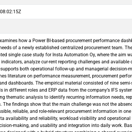
08:02:15Z
examines how a Power BI-based procurement performance dashb
needs of a newly established centralized procurement team. Th
nted single case study for Insta Automation Oy, where the aim w
indicators, analyze cur-rent reporting challenges and available
t supports both operational follow-up and managerial decision-m
nes literature on performance measurement, procurement perf
, and dashboards. The empirical material consisted of nine semi
ls in different roles and ERP data from the company’s IFS system
ng thematic analysis to identify recurring information needs, r
. The findings show that the main challenge was not the absence 
ssible, reliable, and role-relevant procurement information in on
ata availability and reliability, workload visibility and operation
cision-making, and usability and integration into daily work. Ba