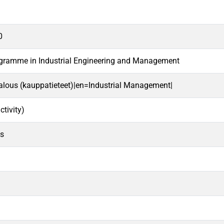
0
ogramme in Industrial Engineering and Management
alous (kauppatieteet)|en=Industrial Management|
ctivity)
ns