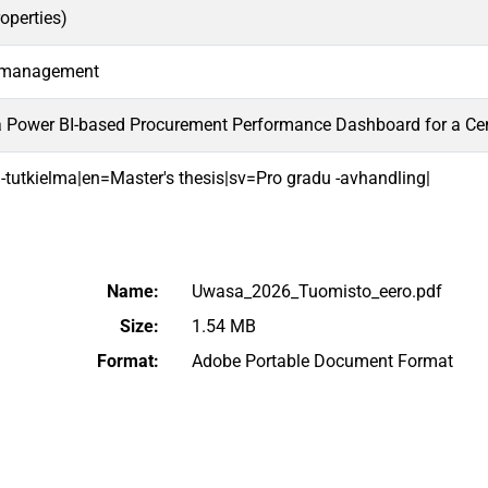
roperties)
n management
a Power BI-based Procurement Performance Dashboard for a Ce
 -tutkielma|en=Master's thesis|sv=Pro gradu -avhandling|
Name:
Uwasa_2026_Tuomisto_eero.pdf
Size:
1.54 MB
Format:
Adobe Portable Document Format