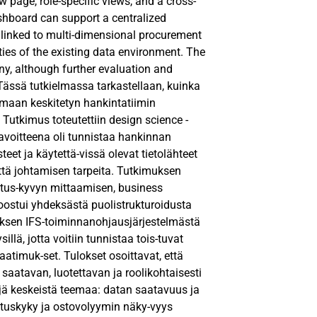
page, role-specific views, and a cross-
shboard can support a centralized
 linked to multi-dimensional procurement
ties of the existing data environment. The
ny, although further evaluation and
 Tässä tutkielmassa tarkastellaan, kuinka
emaan keskitetyn hankintatiimin
 Tutkimus toteutettiin design science -
avoitteena oli tunnistaa hankinnan
eet ja käytettä-vissä olevat tietolähteet
että johtamisen tarpeita. Tutkimuksen
itus-kyvyn mittaamisen, business
 koostui yhdeksästä puolistrukturoidusta
tyksen IFS-toiminnanohjausjärjestelmästä
llä, jotta voitiin tunnistaa tois-tuvat
atimuk-set. Tulokset osoittavat, että
saatavan, luotettavan ja roolikohtaisesti
ljä keskeistä teemaa: datan saatavuus ja
rituskyky ja ostovolyymin näky-vyys