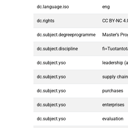
dc.language.iso
eng
dc.rights
CC BY-NC 4.
dc.subject.degreeprogramme
Master’s Pr
dc.subject.discipline
fi=Tuotantot
dc.subject.yso
leadership (a
dc.subject.yso
supply chai
dc.subject.yso
purchases
dc.subject.yso
enterprises
dc.subject.yso
evaluation