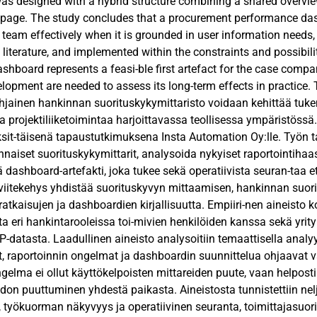
s designed with a hybrid structure combining a shared overview 
r page. The study concludes that a procurement performance da
team effectively when it is grounded in user information needs,
literature, and implemented within the constraints and possibili
shboard represents a feasi-ble first artefact for the case compa
velopment are needed to assess its long-term effects in practice.
hjainen hankinnan suorituskykymittaristo voidaan kehittää tuk
a projektiliiketoimintaa harjoittavassa teollisessa ympäristössä.
sit-täisenä tapaustutkimuksena Insta Automation Oy:lle. Työn t
naiset suorituskykymittarit, analysoida nykyiset raportointihaast
ä dashboard-artefakti, joka tukee sekä operatiivista seuran-taa 
 viitekehys yhdistää suorituskyvyn mittaamisen, hankinnan suor
-ratkaisujen ja dashboardien kirjallisuutta. Empiiri-nen aineisto
ta eri hankintarooleissa toi-mivien henkilöiden kanssa sekä yri
datasta. Laadullinen aineisto analysoitiin temaattisella analyysi
t, raportoinnin ongelmat ja dashboardin suunnittelua ohjaavat va
gelma ei ollut käyttökelpoisten mittareiden puute, vaan helposti 
iedon puuttuminen yhdestä paikasta. Aineistosta tunnistettiin ne
, työkuorman näkyvyys ja operatiivinen seuranta, toimittajasuo