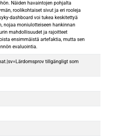
öhön. Näiden havaintojen pohjalta
än, roolikohtaiset sivut ja eri rooleja
yky-dashboard voi tukea keskitettyä
iin, nojaa moniulotteiseen hankinnan
rin mahdollisuudet ja rajoitteet
oista ensimmäistä artefaktia, mutta sen
ännön evaluointia.
mat.|sv=Lärdomsprov tillgängligt som