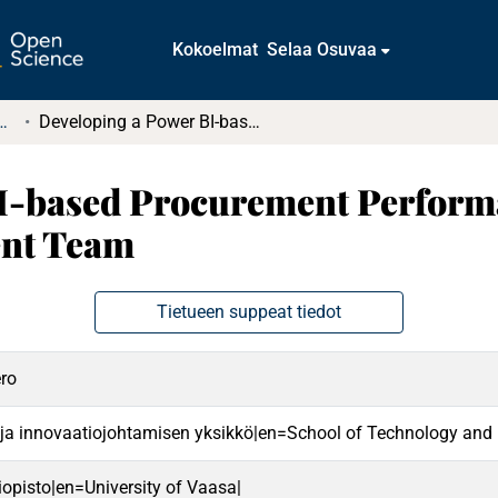
Kokoelmat
Selaa Osuvaa
tkielmat ja diplomityöt
Developing a Power BI-based Procurement Performance Dashboard for a Centralized Procurment Team
I-based Procurement Perform
ent Team
Tietueen suppeat tiedot
ro
 ja innovaatiojohtamisen yksikkö|en=School of Technology and 
iopisto|en=University of Vaasa|