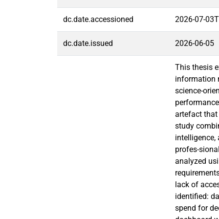
dc.date.accessioned
2026-07-03T
dc.date.issued
2026-06-05
This thesis 
information 
science-orie
performance 
artefact tha
study combi
intelligence
profes-siona
analyzed usi
requirements
lack of acce
identified: d
spend for de