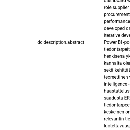
dashboard wa
role supplie
procurement 
performance 
developed da
iterative de
dc.description.abstract
Power BI -po
tiedontarpeit
henkisenä yk
kannalta olen
sekä kehittä
teoreettinen
intelligence 
haastattelus
saadusta ERP-
tiedontarpee
keskeinen on
relevantin t
luotettavuus