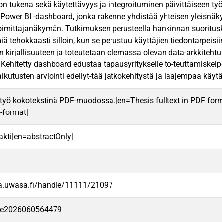
n tukena sekä käytettävyys ja integroituminen päivittäiseen ty
n Power BI -dashboard, jonka rakenne yhdistää yhteisen yleisnäkym
oimittajanäkymän. Tutkimuksen perusteella hankinnan suoritusk
miä tehokkaasti silloin, kun se perustuu käyttäjien tiedontarpeis
n kirjallisuuteen ja toteutetaan olemassa olevan data-arkkitehtuu
Kehitetty dashboard edustaa tapausyritykselle to-teuttamiskelp
aikutusten arviointi edellyt-tää jatkokehitystä ja laajempaa käyt
työ kokotekstinä PDF-muodossa.|en=Thesis fulltext in PDF for
F-format|
rakti|en=abstractOnly|
va.uwasa.fi/handle/11111/21097
-fe2026060564479