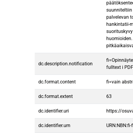
päätöksenteo
suunniteltii
palvelevan t
hankintatii-
suorituskyvy
huomioiden. 
pitkäaikaisv
fi=Opinnäyte
dc.description.notification
fulltext i PD
dc.format.content
fi=vain abst
dc.format.extent
63
dc.identifier.uri
https://osu
dc.identifier.urn
URN:NBN:fi