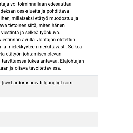
htaja voi toiminnallaan edesauttaa
deksan osa-aluetta ja pohdittava
siihen, millaiseksi etätyö muodostuu ja
ava tietoinen siitä, miten hänen
viestintä ja selkeä työnkuva.
stinnän avulla. Johtajan oletettiin
n ja mielekkyyteen merkittävästi. Selkeä
eta etätyön johtamisen olevan
 tarvittaessa tukea antavaa. Etäjohtajan
an ja oltava tavoitettavissa.
t.|sv=Lärdomsprov tillgängligt som