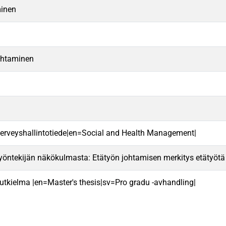
minen
johtaminen
a terveyshallintotiede|en=Social and Health Management|
yöntekijän näkökulmasta: Etätyön johtamisen merkitys etätyötä t
 tutkielma |en=Master's thesis|sv=Pro gradu -avhandling|