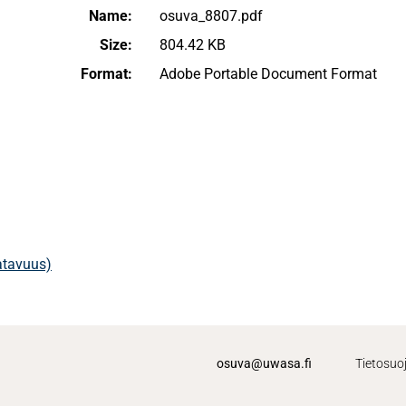
Name:
osuva_8807.pdf
Size:
804.42 KB
Format:
Adobe Portable Document Format
aatavuus)
osuva@uwasa.fi
Tietosuo