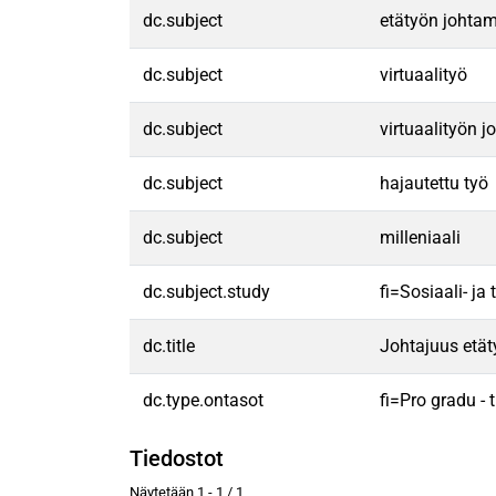
dc.subject
etätyön johta
dc.subject
virtuaalityö
dc.subject
virtuaalityön 
dc.subject
hajautettu työ
dc.subject
milleniaali
dc.subject.study
fi=Sosiaali- j
dc.title
Johtajuus etät
dc.type.ontasot
fi=Pro gradu -
Tiedostot
Näytetään
1 - 1 / 1