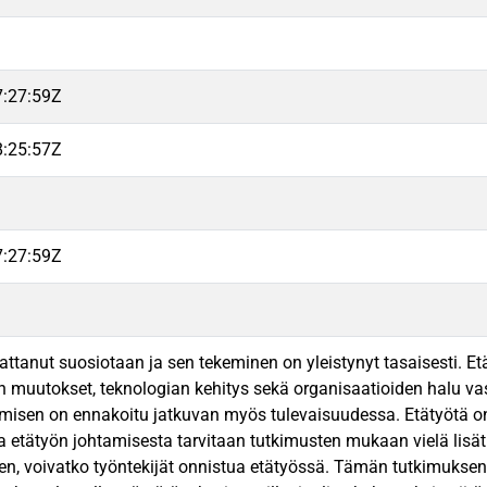
7:27:59Z
8:25:57Z
7:27:59Z
attanut suosiotaan ja sen tekeminen on yleistynyt tasaisesti. Et
muutokset, teknologian kehitys sekä organisaatioiden halu va
ymisen on ennakoitu jatkuvan myös tulevaisuudessa. Etätyötä o
ja etätyön johtamisesta tarvitaan tutkimusten mukaan vielä lisä
iihen, voivatko työntekijät onnistua etätyössä. Tämän tutkimukse