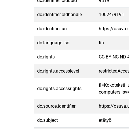
dc.identifier.olddbid
9819
dc.identifier.oldhandle
10024/9191
dc.identifier.uri
https://osuva
dc.language.iso
fin
dc.rights
CC BY-NC-ND 4
dc.rights.accesslevel
restrictedAcce
fi=Kokoteksti l
dc.rights.accessrights
computers.|sv=F
dc.source.identifier
https://osuva
dc.subject
etätyö