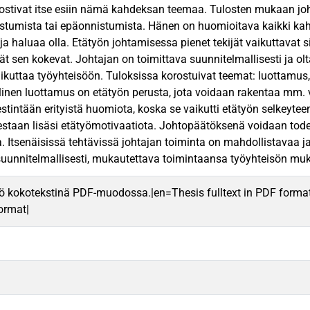
nostivat itse esiin nämä kahdeksan teemaa. Tulosten mukaan jo
stumista tai epäonnistumista. Hänen on huomioitava kaikki kah
ja haluaa olla. Etätyön johtamisessa pienet tekijät vaikuttavat 
ät sen kokevat. Johtajan on toimittava suunnitelmallisesti ja olt
ikuttaa työyhteisöön. Tuloksissa korostuivat teemat: luottamus, 
en luottamus on etätyön perusta, jota voidaan rakentaa mm. vie
estintään erityistä huomiota, koska se vaikutti etätyön selkeytee
staan lisäsi etätyömotivaatiota. Johtopäätöksenä voidaan tod
 Itsenäisissä tehtävissä johtajan toiminta on mahdollistavaa ja
suunnitelmallisesti, mukautettava toimintaansa työyhteisön muka
ö kokotekstinä PDF-muodossa.|en=Thesis fulltext in PDF forma
format|