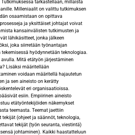
. Tutkimuksessa tarkastellaan, millaista
anille. Milleniaalit on valittu tutkimuksen
idän osaamistaan on opittava
osesseja ja yksittäiset johtajat voivat
amista kansainvälisten tutkimusten ja
vät lähikäsitteet, jonka jälkeen
öksi, joka siirretään työnantajan
työn tekemisessä hyödynnetään teknologiaa.
avulla. Mitä etätyön järjestäminen
sa? Lisäksi määritellään
johtaminen voidaan määritellä hajautetun
en ja sen aineisto on kerätty
öskentelevät eri organisaatioissa.
pääsivät esiin. Empiirinen aineisto
orostuu etätyöntekijöiden näkemykset
sta teemasta. Teemat jaettiin
tekijät (ohjeet ja säännöt, teknologia,
avat tekijät (työn seuranta, viestintä)
itsensä johtaminen). Kaikki haastatteluun