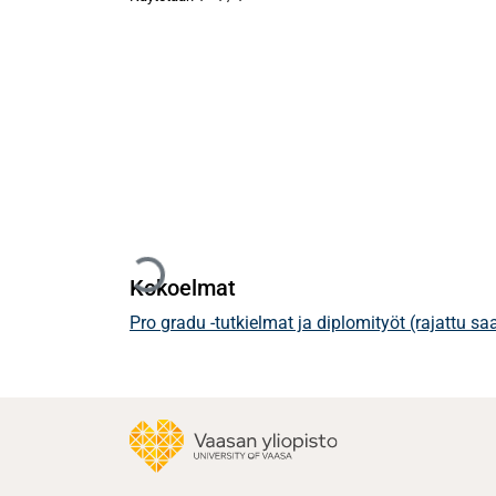
Ladataan...
Kokoelmat
Pro gradu -tutkielmat ja diplomityöt (rajattu s