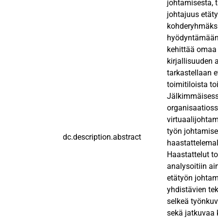
johtamisesta, 
johtajuus etäty
kohderyhmäksi
hyödyntämään. 
kehittää omaa 
kirjallisuuden 
tarkastellaan e
toimitiloista t
Jälkimmäisessä
organisaatioss
virtuaalijohtam
työn johtamisek
dc.description.abstract
haastattelemall
Haastattelut to
analysoitiin a
etätyön johtam
yhdistävien tek
selkeä työnkuva
sekä jatkuvaa 