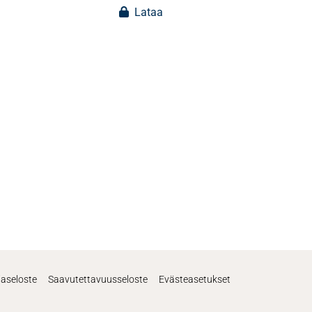
Lataa
jaseloste
Saavutettavuusseloste
Evästeasetukset