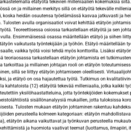
tarkastelemalla etätyötä tekevien milleniaalien kokemuksia siitä
össä on ja millainen merkitys sillä on etätyötä tekevälle millenia
, koska heidän osuutensa työelämässä kasvaa jatkuvasti ja he
Tulosten avulla organisaatiot voivat kehittää etätyön johtamispr
työtä. Teoreettisessa osiossa tarkastellaan etätyötä ja sen joht
avulla. Ensimmäisessä osassa määritellään etätyö ja siihen liitty
tätyön vaikutusta työntekijään ja työhön. Etätyö määritellään ty
oisaalle, vaikka työtä voisi tehdä myös konttorilla. Lisäksi etä
 teoriaosassa tarkastellaan etätyön johtamista eri tutkimusten 
a tarkoittaa ja millainen johtajan rooli on etätyön toteutumises
inen, sillä se liittyy etätyön johtamiseen oleellisesti. Virtuaali
si, ja etätyö on osa hajautettua työtä. Tutkimus on kvalitatiivin
a kahtatoista (12) etätyötä tekevää milleniaalia, jotka kaikki ty
teutettiin yksilöhaastatteluina, jotta työntekijöiden kokemukset 
ineistolähtöistä sisällönanalyysiä mukaillen, jotta tuloksissa k
isesta. Tulosten mukaan etätyön johtaminen rakentuu kahdeksa
ijöiden perusteella kolmeen kategoriaan: etätyön mahdollistavat 
), etätyön aikana vaikuttavat ja työnkuvan perusteella mukautett
kehittämistä ja huomiota vaativat teemat (luottamus, ilmapiiri, 