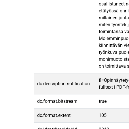
osallistuneet 
etätyössä onni
millainen johta
miten työntekij
toimintansa va
Molemminpuolin
kiinnittävän vi
työnkuva puole
monimuotoista.
on toimittava 
fi=Opinnäytety
dc.description.notification
fulltext i PDF-
dc.format.bitstream
true
dc.format.extent
105