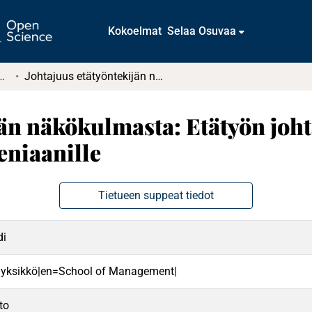
Kokoelmat
Selaa Osuvaa
t ja diplomityöt (rajattu saatavuus)
Johtajuus etätyöntekijän näkökulmasta: Etätyön johtamisen merkitys etätyötä tekevälle milleniaanille
jän näkökulmasta: Etätyön joh
leniaanille
Tietueen suppeat tiedot
di
 yksikkö|en=School of Management|
to