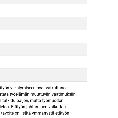
ätyön yleistymiseen ovat vaikuttaneet
stata työelämän muuttuviin vaatimuksiin.
n tutkittu paljon, mutta työmuodon
tietoa. Etätyön johtaminen vaikuttaa
n tavoite on lisätä ymmärrystä etätyön