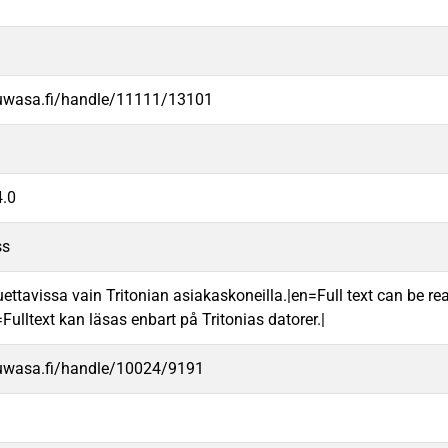
.uwasa.fi/handle/11111/13101
.0
ss
uettavissa vain Tritonian asiakaskoneilla.|en=Full text can be rea
ulltext kan läsas enbart på Tritonias datorer.|
.uwasa.fi/handle/10024/9191