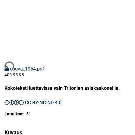
taan...
osuva_1954.pdf
406.95 KB
Kokoteksti luettavissa vain Tritonian asiakaskoneilla.
CC BY-NC-ND 4.0
Lataukset
51
Kuvaus