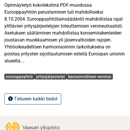
Opinnäytetyö kokotekstinä PDF-muodossa.
Eurooppayhtiön perustaminen tuli mahdolliseksi
8.10.2004. Eurooppayhtiölainsäädäntö mahdollistaa rajat
ylittävien yritysjärjestelyjen toteuttamisen veroneutraalisti.
Asetuksen säätäminen mahdollistaa konsernirakenteiden
joustavan muokkaamisen yli jäsenvaltioiden rajojen.
Yhtiöoikeudellisen harmonisoinnin tarkoituksena on
poistaa yritysten sijoittautumisen esteitä Euroopan unionin
alueella.
Avainsanat
Eurooppayhtiöasetus ei sisällä vero-oikeudellista
eurooppayhtiö
yritysjärjestelyt
kansainvälinen verotus
sääntelyä. Vero-oikeudellinen sääntelypohja rajat ylittäville
järjestelyille oli jo valmiina yritysjärjestelydirektiivin
säätämisen myötä. Suomessa yritysjärjestelydirektiivi on
Tietueen kaikki tiedot
implementoitu elinkeinotulon verottamisesta annetun lain
52 – 52h §:llä. Kansallisten verosäädösten kirjavuus
hankaloittaa yritysjärjestelyjen veroseuraamusten
selvittämistä ja näin ollen aiheuttaa ylimääräisiä