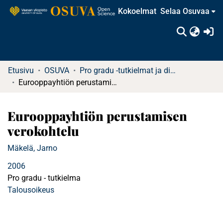
Kokoelmat
Selaa Osuvaa
(c
Etusivu
OSUVA
Pro gradu -tutkielmat ja diplomityöt (rajattu saatavuus)
Eurooppayhtiön perustamisen verokohtelu
Eurooppayhtiön perustamisen
verokohtelu
Mäkelä, Jarno
2006
Pro gradu - tutkielma
Talousoikeus