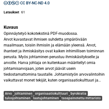
CC BY-NC-ND 4.0
Lataukset
61
Kuvaus
Opinnäytetyö kokotekstinä PDF-muodossa.
Arvot kuvastavat ihmisen suhdetta ympäröivään
maailmaan, toisiin ihmisiin ja elämään yleensä. Arvot,
ihanteet ja ihmiskäsitys ovat kaiken inhimillisen toiminnan
perusta. Myös johtaminen perustuu ihmiskäsitykselle ja
arvoille. Harva johtaja on kuitenkaan määritellyt omia
johtamisarvojaan, joten arvot jäävät usein
tiedostamattomina taustalle. Johtamistyön arvovalintoihin
vaikuttavat monet tekijät, kuten organisaatiokulttuuri ja
johtamiskulttuuri.
Avainsanat
Arvo
johtaminen
organisaatiokulttuuri
byrokratia
Tässä tutkimuksessa tavoitteena oli analysoida arvon
tulosjohtaminen
laatujohtaminen
tasapainotettu mittaristo
käsitettä ja ilmenemistä valituissa johtamiskulttuureissa.