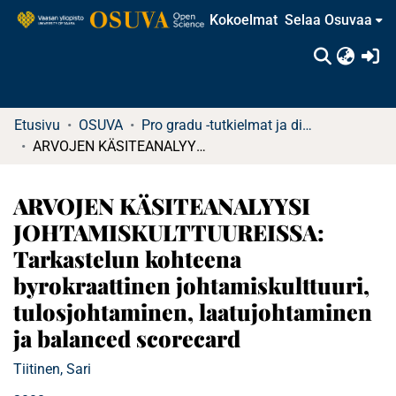
Kokoelmat
Selaa Osuvaa
(c
Etusivu
OSUVA
Pro gradu -tutkielmat ja diplomityöt (rajattu saatavuus)
ARVOJEN KÄSITEANALYYSI JOHTAMISKULTTUUREISSA: Tarkastelun kohteena byrokraattinen johtamiskulttuuri, tulosjohtaminen, laatujohtaminen ja balanced scorecard
ARVOJEN KÄSITEANALYYSI
JOHTAMISKULTTUUREISSA:
Tarkastelun kohteena
byrokraattinen johtamiskulttuuri,
tulosjohtaminen, laatujohtaminen
ja balanced scorecard
Tiitinen, Sari