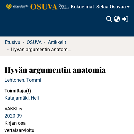
Kokoelmat
Selaa Osuvaa
(c
Etusivu
OSUVA
Artikkelit
Hyvän argumentin anatomia
Hyvän argumentin anatomia
Lehtonen, Tommi
Toimittaja(t)
Katajamäki, Heli
VAKKI ry
2020-09
Kirjan osa
vertaisarvioitu