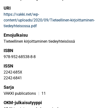
vastaanottajaankin. Artikkeli keskittyy
URI
argumentaatioanalyysiin, jonka näkökulma on suppeampi
https://vakki.net/wp-
kuin retoriikan tutkimuksen välineitä hyödyntävässä
content/uploads/2020/09/Tieteellinen-kirjoittaminen-
retorisessa analyysissä.
tiedeyhteisossa.pdf
Emojulkaisu
Tieteellinen kirjoittaminen tiedeyhteisössä
ISBN
978-952-68538-8-8
ISSN
2242-685X
2242-6841
Sarja
VAKKI publications
|
11
OKM-julkaisutyyppi