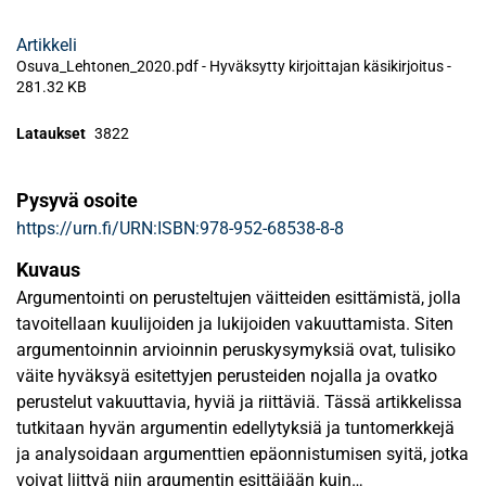
Artikkeli
Osuva_Lehtonen_2020.pdf -
Hyväksytty kirjoittajan käsikirjoitus
-
281.32 KB
Lataukset
3822
Pysyvä osoite
https://urn.fi/URN:ISBN:978-952-68538-8-8
Kuvaus
Argumentointi on perusteltujen väitteiden esittämistä, jolla
tavoitellaan kuulijoiden ja lukijoiden vakuuttamista. Siten
argumentoinnin arvioinnin peruskysymyksiä ovat, tulisiko
väite hyväksyä esitettyjen perusteiden nojalla ja ovatko
perustelut vakuuttavia, hyviä ja riittäviä. Tässä artikkelissa
tutkitaan hyvän argumentin edellytyksiä ja tuntomerkkejä
ja analysoidaan argumenttien epäonnistumisen syitä, jotka
voivat liittyä niin argumentin esittäjään kuin