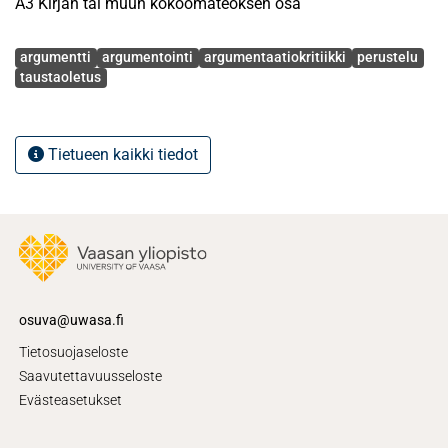
A3 Kirjan tai muun kokoomateoksen osa
Avainsanat
argumentti
argumentointi
argumentaatiokritiikki
perustelu
taustaoletus
Tietueen kaikki tiedot
osuva@uwasa.fi
Tietosuojaseloste
Saavutettavuusseloste
Evästeasetukset