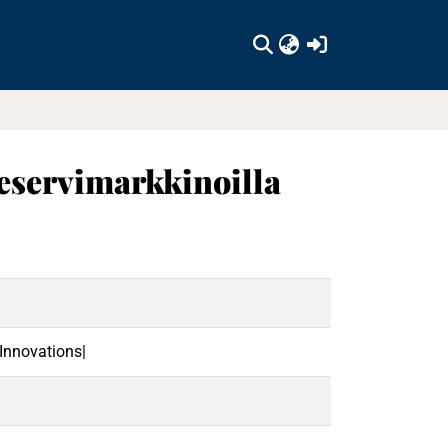
(current)
reservimarkkinoilla
Innovations|