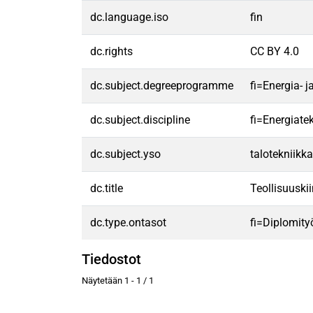
dc.language.iso
fin
dc.rights
CC BY 4.0
dc.subject.degreeprogramme
fi=Energia- 
dc.subject.discipline
fi=Energiate
dc.subject.yso
talotekniikka
dc.title
Teollisuuskii
dc.type.ontasot
fi=Diplomity
Tiedostot
Näytetään
1 - 1 / 1