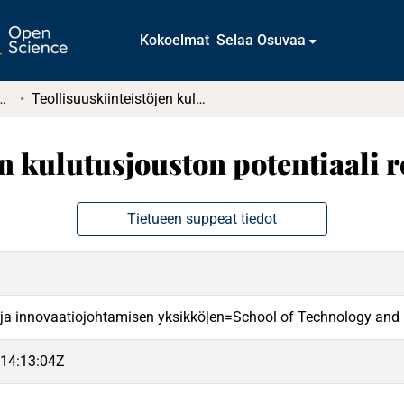
Kokoelmat
Selaa Osuvaa
tkielmat ja diplomityöt
Teollisuuskiinteistöjen kulutusjouston potentiaali reservimarkkinoilla
en kulutusjouston potentiaali 
Tietueen suppeat tiedot
 ja innovaatiojohtamisen yksikkö|en=School of Technology and 
14:13:04Z