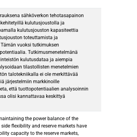
eurauksena sähköverkon tehotasapainon
hitetyillä kulutusjoustolla ja
oamalla kulutusjouston kapasiteettia
utusjouston toteuttamista ja
min. Tämän vuoksi tutkimuksen
en potentiaalia. Tutkimusmenetelmänä
iinteistön kulutusdataa ja aiempia
alysoidaan tilastollisten menetelmien
tön talotekniikalla ei ole merkittävää
iä järjestelmiin markkinoille
a, että tuottopotentiaalien analysoinnin
ssa olisi kannattavaa keskittyä
aintaining the power balance of the
side flexibility and reserve markets have
ility capacity to the reserve markets,