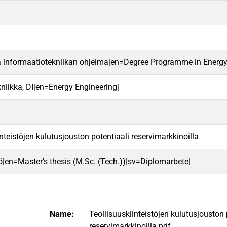
ja informaatiotekniikan ohjelma|en=Degree Programme in Energ
kniikka, DI|en=Energy Engineering|
nteistöjen kulutusjouston potentiaali reservimarkkinoilla
ö|en=Master's thesis (M.Sc. (Tech.))|sv=Diplomarbete|
Name:
Teollisuuskiinteistöjen kulutusjouston 
reservimarkkinoilla.pdf