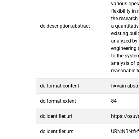
various oper
flexibility i
the research
dc.description.abstract
a quantitati
existing bui
analyzed by u
engineering s
to the syste
analysis of p
reasonable to
dc.format.content
fi=vain abst
dc.format.extent
84
dc.identifier.uri
https://osu
dc.identifier.urn
URN:NBN:fi