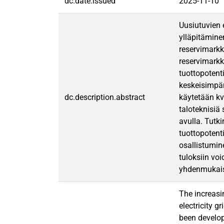
dc.date.issued
2025-11-10
Uusiutuvien
ylläpitämine
reservimarkk
reservimarkki
tuottopotenti
keskeisimpän
dc.description.abstract
käytetään kv
taloteknisiä
avulla. Tutki
tuottopotenti
osallistumin
tuloksiin vo
yhdenmukais
The increasi
electricity 
been develope