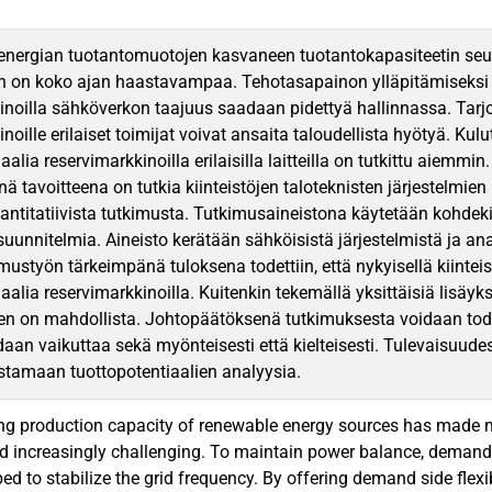
 energian tuotantomuotojen kasvaneen tuotantokapasiteetin s
n on koko ajan haastavampaa. Tehotasapainon ylläpitämiseksi ke
inoilla sähköverkon taajuus saadaan pidettyä hallinnassa. Tarj
noille erilaiset toimijat voivat ansaita taloudellista hyötyä. Kul
aalia reservimarkkinoilla erilaisilla laitteilla on tutkittu aiem
ä tavoitteena on tutkia kiinteistöjen taloteknisten järjestelmi
antitatiivista tutkimusta. Tutkimusaineistona käytetään kohdek
 suunnitelmia. Aineisto kerätään sähköisistä järjestelmistä ja an
mustyön tärkeimpänä tuloksena todettiin, että nykyisellä kiinteis
aalia reservimarkkinoilla. Kuitenkin tekemällä yksittäisiä lisäyks
en on mahdollista. Johtopäätöksenä tutkimuksesta voidaan todet
idaan vaikuttaa sekä myönteisesti että kielteisesti. Tulevaisuude
tamaan tuottopotentiaalien analyysia.
ng production capacity of renewable energy sources has made m
grid increasingly challenging. To maintain power balance, demand 
d to stabilize the grid frequency. By offering demand side flexib