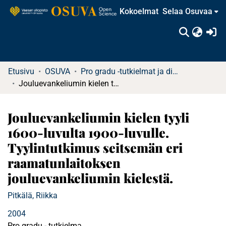
Kokoelmat
Selaa Osuvaa
(c
Etusivu
OSUVA
Pro gradu -tutkielmat ja diplomityöt
Jouluevankeliumin kielen tyyli 1600-luvulta 1900-luvulle. Tyylintutkimus seitsemän eri raamatunlaitoksen jouluevankeliumin kielestä.
Jouluevankeliumin kielen tyyli
1600-luvulta 1900-luvulle.
Tyylintutkimus seitsemän eri
raamatunlaitoksen
jouluevankeliumin kielestä.
Pitkälä, Riikka
2004
Pro gradu - tutkielma