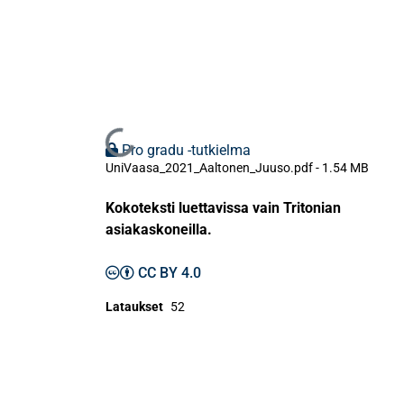
Ladataan...
Pro gradu -tutkielma
UniVaasa_2021_Aaltonen_Juuso.pdf -
1.54 MB
Kokoteksti luettavissa vain Tritonian
asiakaskoneilla.
CC BY 4.0
Lataukset
52