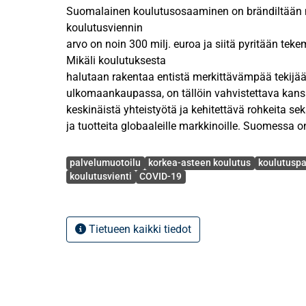
Suomalainen koulutusosaaminen on brändiltään
koulutusviennin
arvo on noin 300 milj. euroa ja siitä pyritään tek
Mikäli koulutuksesta
halutaan rakentaa entistä merkittävämpää tekij
ulkomaankaupassa, on tällöin vahvistettava kansa
keskinäistä yhteistyötä ja kehitettävä rohkeita sek
ja tuotteita globaaleille markkinoille. Suomessa 
osaamista, mutta tuotteiden ja palveluiden konsep
Avainsanat
tuotteistaminen jäävät ikävästi vajavaisiksi toime
palvelumuotoilu
korkea-asteen koulutus
koulutuspa
koulutusvienti
COVID-19
Globaali koronapandemia on toiminut häirikkönä e
kansainvälisille koulutusmarkkinoille. Se on asett
ja täten pakottanut muokkaamaan tuote- ja palvelu
Tietueen kaikki tiedot
muotoihin ja alustoihin. Esimerkiksi Australian ko
pahoihin vaikeuksiin, koska maan koulutusviennin 
kansainvälisten opiskelijoiden maksamista luku