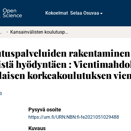
Kokoelmat
Selaa Osuvaa
t ja diplomityöt (rajattu saatavuus)
Kansainvälisten koulutuspalveluiden rakentaminen konseptoinnin vaiheita ja pelillistämistä hyödyntäen : Vientimahdollisuuksien tunnistaminen suomalaisen korkeakoulutuksen viennin edistämiseksi
utuspalveluiden rakentaminen
mistä hyödyntäen : Vientimahd
aisen korkeakoulutuksen vien
i
Pysyvä osoite
https://urn.fi/URN:NBN:fi-fe2021051029488
Kuvaus