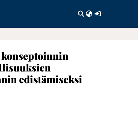
(current)
 konseptoinnin
ollisuuksien
nin edistämiseksi