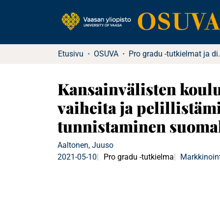
Etusivu
OSUVA
Pro gradu -tutkielma
Kansainvälisten koul
vaiheita ja pelillistä
tunnistaminen suomal
Aaltonen, Juuso
2021-05-10
Pro gradu -tutkielma
Markkinoint