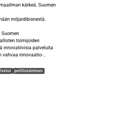
 maailman kärkeä. Suomen
emään miljardibisnestä.
ää Suomen
llisten toimijoiden
ä innovatiivisia palveluita
on vahvaa innovaatio-
tointi sekä
npiteiksi.
lvelut
pelillistäminen
li disruptiona
anut alan toimijat ahtaalle
tarjontaansa digitaalisiin
ulutussektori ajautui
arvo koostui pitkälti
kausimaksuista.