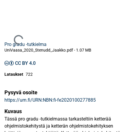
Ladataan...
Pro gradu -tutkielma
UniVaasa_2020_Stenudd_Jaakko.pdf -
1.07 MB
CC BY 4.0
Lataukset
722
Pysyvä osoite
https://urn.fi/URN:NBN:fi-fe2020100277885
Kuvaus
Tässä pro gradu -tutkielmassa tarkasteltiin ketterää
ohjelmistokehitystä ja ketterän ohjelmistokehityksen