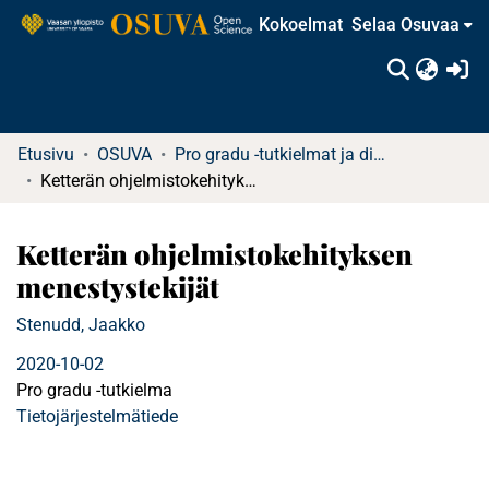
Kokoelmat
Selaa Osuvaa
(c
Etusivu
OSUVA
Pro gradu -tutkielmat ja diplomityöt
Ketterän ohjelmistokehityksen menestystekijät
Ketterän ohjelmistokehityksen
menestystekijät
Stenudd, Jaakko
2020-10-02
Pro gradu -tutkielma
Tietojärjestelmätiede