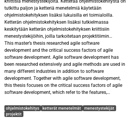
kriittisiä menestystekijöitä. Ketterää ohjelmistokehitystä on
tutkittu paljon ja ketteriä menetelmiä käytetään
ohjelmistokehityksen lisäksi lukuisilla eri toimialoilla.
Ketterän ohjelmistokehityksen lisäksi tutkielmassa
keskitytään ketterän ohjelmistokehityksen kriittisiin
menestystekijöihin, joilla tarkoitetaan projektitiimin
ominaisuuksia, toimintatapoja ja edellytyksiä, jotka
This master’s thesis researched agile software
antavat parhaan mahdollisuuden onnistumiseen. Toisin
development and the critical success factors of agile
sanoen, tutkielma pyrkii kertomaan, mitä vaaditaan
software development. Agile software development has
ketterässä ohjelmistoprojektissa onnistumiseen.
been researched extensively and agile methods are used in
many different industries in addition to software
Ketteriä ohjelmistokehitysmenetelmiä voidaan soveltaa
development. Together with agile software development,
hyvin erilaisin tavoin, mutta tyypillisesti ketterä
this thesis focuses on the critical success factors of agile
ohjelmistokehitys tapahtuu sprinteissä, joiden aikana
software development, which refer to the features,
asiakastarpeiden määrittely tarkentuu tiiviin
practices, and qualifications of a project team that provide
Avainsanat
kommunikoinnin ja asiakasyhteistyön myötä. Koska
the best chance of success. In other words, this thesis
ohjelmistokehitys
ketterät menetelmät
menestystekijät
ketteriä menetelmiä käytetään erilaisissa projekteissa ja
seeks to explain what is required to succeed in an agile
projektit
erilaisin tavoittein, myös kriittisten menestystekijöiden
software project.
painotukset ja tärkeysjärjestykset ovat projektikohtaisia.