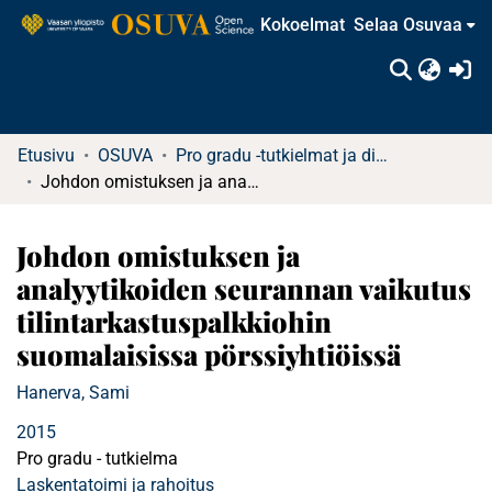
Kokoelmat
Selaa Osuvaa
(c
Etusivu
OSUVA
Pro gradu -tutkielmat ja diplomityöt (rajattu saatavuus)
Johdon omistuksen ja analyytikoiden seurannan vaikutus tilintarkastuspalkkiohin suomalaisissa pörssiyhtiöissä
Johdon omistuksen ja
analyytikoiden seurannan vaikutus
tilintarkastuspalkkiohin
suomalaisissa pörssiyhtiöissä
Hanerva, Sami
2015
Pro gradu - tutkielma
Laskentatoimi ja rahoitus