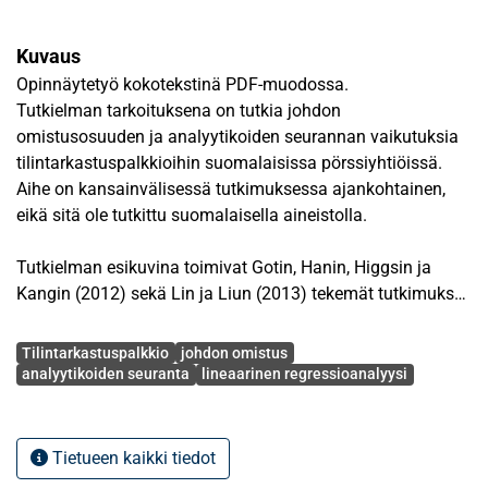
Kuvaus
Opinnäytetyö kokotekstinä PDF-muodossa.
Tutkielman tarkoituksena on tutkia johdon
omistusosuuden ja analyytikoiden seurannan vaikutuksia
tilintarkastuspalkkioihin suomalaisissa pörssiyhtiöissä.
Aihe on kansainvälisessä tutkimuksessa ajankohtainen,
eikä sitä ole tutkittu suomalaisella aineistolla.
Tutkielman esikuvina toimivat Gotin, Hanin, Higgsin ja
Kangin (2012) sekä Lin ja Liun (2013) tekemät tutkimukset,
joissa tutkimuskohteena on ollut johdon omistusosuuden
Avainsanat
sekä analyytikoiden seurannan vaikutus
Tilintarkastuspalkkio
johdon omistus
tilintarkastuspalkkioihin. Esimerkkitutkimukset ovat
analyytikoiden seuranta
lineaarinen regressioanalyysi
toteutettu yhdysvaltalaisella sekä hongkongilaisella
aineistolla. Tutkielman hypoteesit ovat muodostettu edellä
mainituissa artikkeleissa käytettyjen tutkimushypoteesien
Tietueen kaikki tiedot
pohjalta.