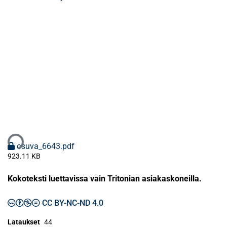
taan...
osuva_6643.pdf
923.11 KB
Kokoteksti luettavissa vain Tritonian asiakaskoneilla.
CC BY-NC-ND 4.0
Lataukset
44