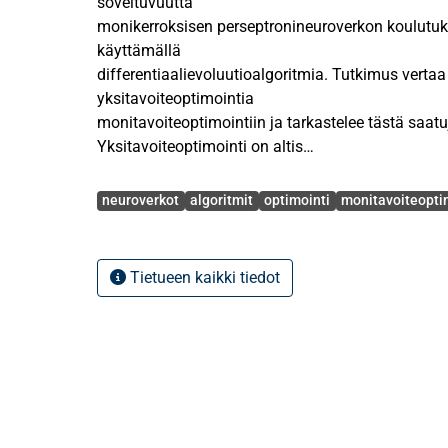
soveltuvuutta
monikerroksisen perseptronineuroverkon koulutu
käyttämällä
differentiaalievoluutioalgoritmia. Tutkimus vertaa
yksitavoiteoptimointia
monitavoiteoptimointiin ja tarkastelee tästä saatu
Yksitavoiteoptimointi on altis
neuronien permutaatio-ongelmalle, jossa kunkin p
Avainsanat
järjestelymahdollisuudet johtavat useisiin globaal
neuroverkot
algoritmit
optimointi
monitavoiteopti
Monitavoiteoptimoinnin avulla haetaan ratkaisu
ensisijaisesti verrataan
monitavoiteoptimoinnin hyviä ja huonoja puolia 
Tietueen kaikki tiedot
yksitavoiteoptimointiin. Työn
tutkimuskysymyksen voi muotoilla seuraavasti: “
monitavoiteoptimointi voi parantaa
differentiaalievoluutioalgoritmin suorituskykyä m
perseptroniverkon
koulutuksessa?”.