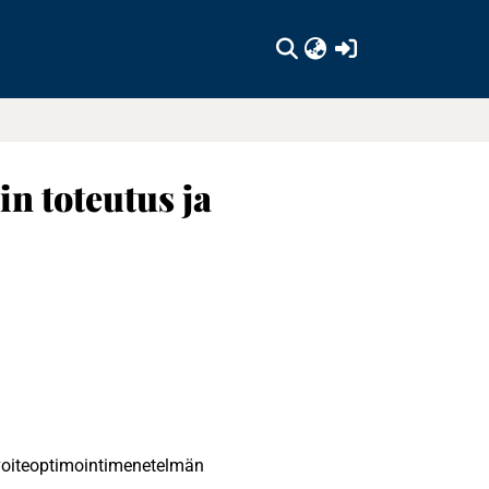
(current)
n toteutus ja
voiteoptimointimenetelmän