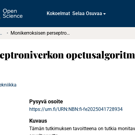
Kokoelmat
Selaa Osuvaa
tkielmat ja diplomityöt
Monikerroksisen perseptroniverkon opetusalgoritmin toteutus ja kokeellinen testaus
ptroniverkon opetusalgoritmi
ekniikka
Pysyvä osoite
https://urn.fi/URN:NBN:fi-fe2025041728934
Kuvaus
Tämän tutkimuksen tavoitteena on tutkia monita