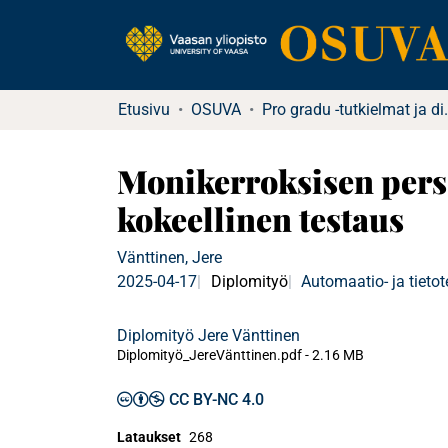
Etusivu
OSUVA
Pro gradu -tu
Monikerroksisen perse
kokeellinen testaus
Vänttinen, Jere
2025-04-17
Diplomityö
Automaatio- ja tietot
Diplomityö Jere Vänttinen
Diplomityö_JereVänttinen.pdf -
2.16 MB
CC BY-NC 4.0
Lataukset
268